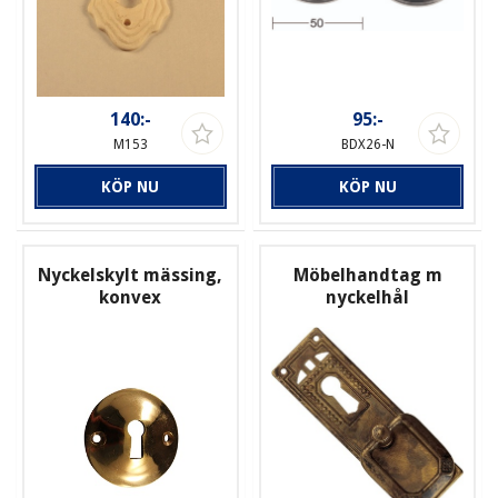
140:-
95:-
M153
BDX26-N
KÖP NU
KÖP NU
Nyckelskylt mässing,
Möbelhandtag m
konvex
nyckelhål