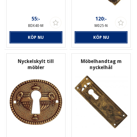
55:-
120:-
BDX40-M
M025-N
KÖP NU
KÖP NU
Nyckelskylt till
Möbelhandtag m
möbler
nyckelhål