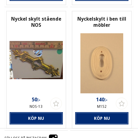
Nyckel skylt stående
Nyckelskylt i ben till
NOS
möbler
50:-
140:-
NOS-13
M152
KÖP NU
KÖP NU