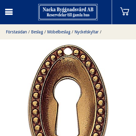
Förstasidan
/
Beslag
/
Möbelbeslag
/
Nyckelskyltar
/
Nyckelskylt till möbler