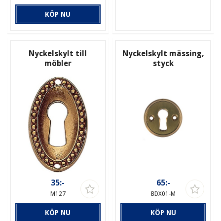
KÖP NU
Nyckelskylt till
Nyckelskylt mässing,
möbler
styck
35:-
65:-
M127
BDX01-M
KÖP NU
KÖP NU