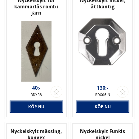
Nyckelskylt för
Nyckelskylt nickel,
kammarlås romb i
åttkantig
järn
40:-
130:-
BDX38
BDX06-N
KÖP NU
KÖP NU
Nyckelskylt mässing,
Nyckelskylt Funkis
konvex
nickel