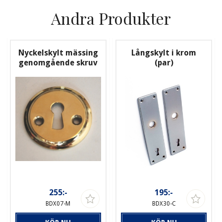
Andra Produkter
Nyckelskylt mässing
Långskylt i krom
genomgående skruv
(par)
255:-
195:-
BDX07-M
BDX30-C