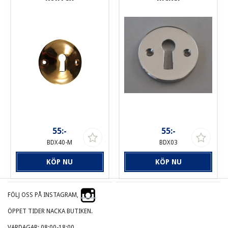
55:-
55:-
BDX40-M
BDX03
KÖP NU
KÖP NU
FÖLJ OSS PÅ INSTAGRAM,
ÖPPET TIDER NACKA BUTIKEN.
VARDAGAR: 08:00-18:00