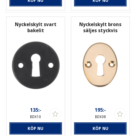
KÖP NU
KÖP NU
Nyckelskylt svart
Nyckelskylt brons
bakelit
säljes styckvis
135:-
195:-
BDX10
BDX08
KÖP NU
KÖP NU