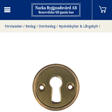
Förstasidan
/
Beslag
/
Dörrbeslag
/
Nyckelskyltar & Långskylt
/
Nyckelskylt mässing, styck