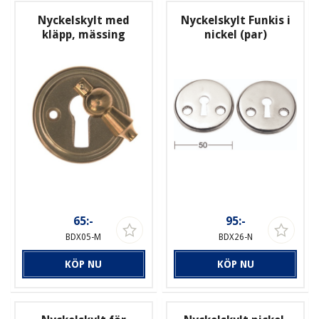
Nyckelskylt med
Nyckelskylt Funkis i
kläpp, mässing
nickel (par)
65:-
95:-
BDX05-M
BDX26-N
KÖP NU
KÖP NU