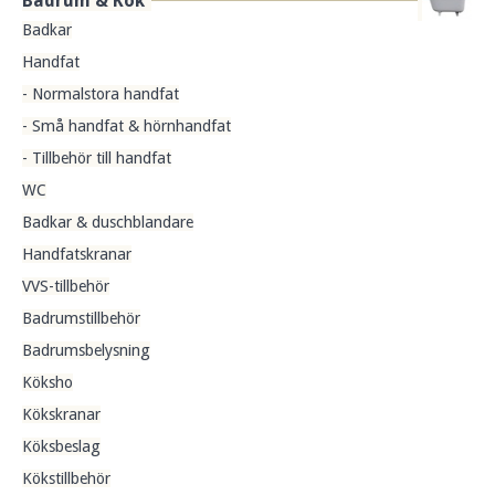
Badrum & Kök
Badkar
Handfat
- Normalstora handfat
- Små handfat & hörnhandfat
- Tillbehör till handfat
WC
Badkar & duschblandare
Handfatskranar
VVS-tillbehör
Badrumstillbehör
Badrumsbelysning
Köksho
Kökskranar
Köksbeslag
Kökstillbehör