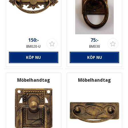
150:-
75:-
BM020-U
BM030
KÖP NU
KÖP NU
Möbelhandtag
Möbelhandtag