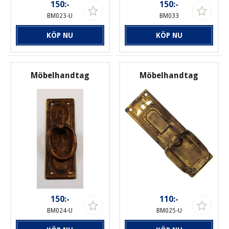
150:-
150:-
BM023-U
BM033
KÖP NU
KÖP NU
Möbelhandtag
Möbelhandtag
150:-
110:-
BM024-U
BM025-U