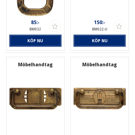
85:-
150:-
BM032
BM022-U
KÖP NU
KÖP NU
Möbelhandtag
Möbelhandtag