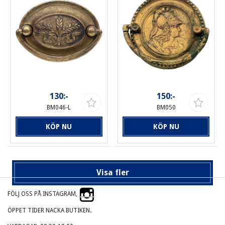
130:-
150:-
BM046-L
BM050
KÖP NU
KÖP NU
Visa fler
FÖLJ OSS PÅ INSTAGRAM,
ÖPPET TIDER NACKA BUTIKEN.