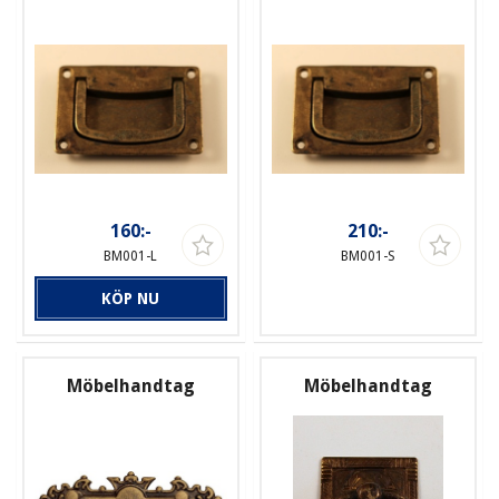
160:-
210:-
BM001-L
BM001-S
KÖP NU
Möbelhandtag
Möbelhandtag