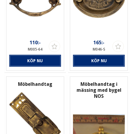
110:-
165:-
M005-64
M046-S
KÖP NU
KÖP NU
Möbelhandtag
Möbelhandtag i
mässing med bygel
NOS