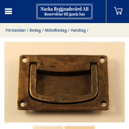
Förstasidan
/
Beslag
/
Möbelbeslag
/
Handtag
/
Infällt möbelhandtag mindre