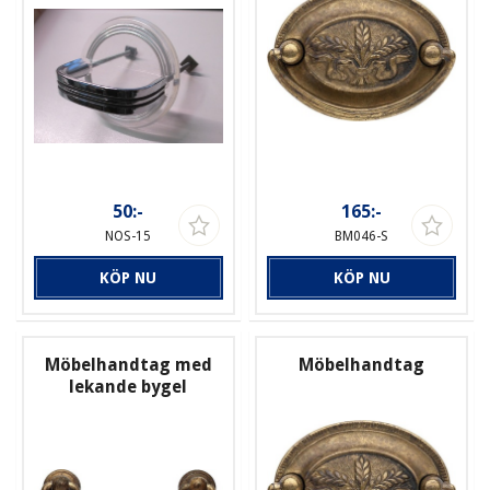
50:-
165:-
NOS-15
BM046-S
KÖP NU
KÖP NU
Möbelhandtag med
Möbelhandtag
lekande bygel