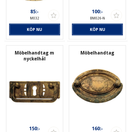
85:-
100:-
M032
BM026-N
KÖP NU
KÖP NU
Möbelhandtag m
Möbelhandtag
nyckelhål
150:-
160:-