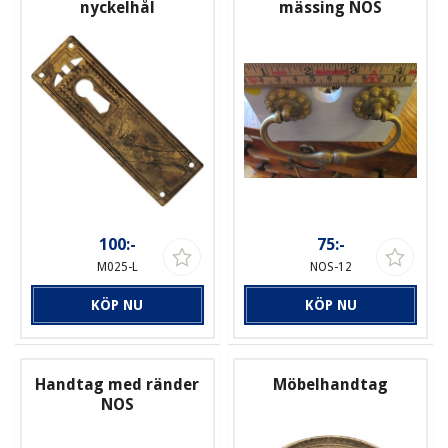
nyckelhål
mässing NOS
100:-
75:-
M025-L
NOS-12
KÖP NU
KÖP NU
Handtag med ränder
Möbelhandtag
NOS