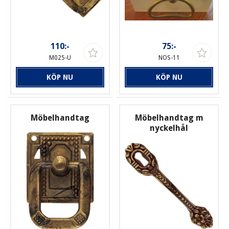
110:-
75:-
M025-U
NOS-11
KÖP NU
KÖP NU
Möbelhandtag
Möbelhandtag m
nyckelhål