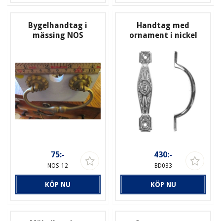
Bygelhandtag i
Handtag med
mässing NOS
ornament i nickel
75:-
430:-
NOS-12
BD033
KÖP NU
KÖP NU