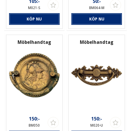
105:-
50:-
M021-S
BM064-M
KÖP NU
KÖP NU
Möbelhandtag
Möbelhandtag
150:-
150:-
BM050
M020-U