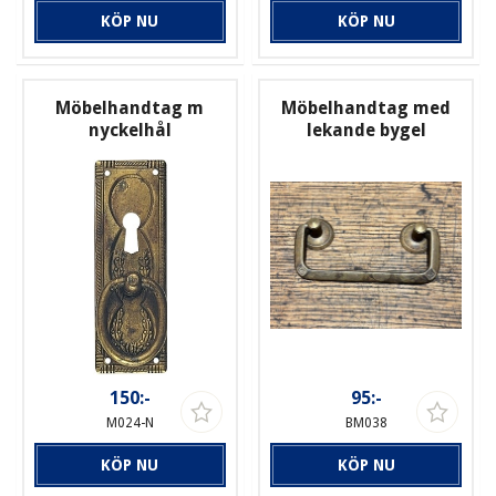
KÖP NU
KÖP NU
Möbelhandtag m
Möbelhandtag med
nyckelhål
lekande bygel
150:-
95:-
M024-N
BM038
KÖP NU
KÖP NU