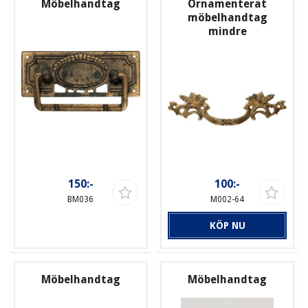
Möbelhandtag
Ornamenterat
möbelhandtag
mindre
150:-
100:-
BM036
M002-64
KÖP NU
Möbelhandtag
Möbelhandtag