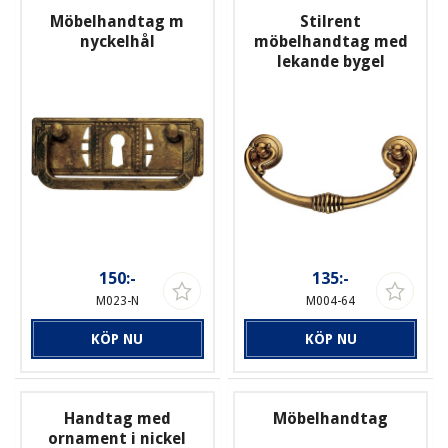
Möbelhandtag m
Stilrent
nyckelhål
möbelhandtag med
lekande bygel
150:-
135:-
M023-N
M004-64
KÖP NU
KÖP NU
Handtag med
Möbelhandtag
ornament i nickel