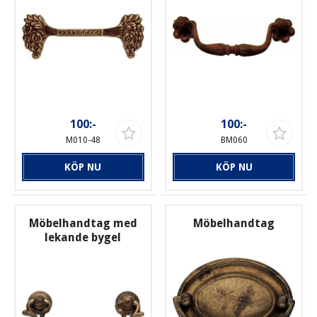
100:-
100:-
M010-48
BM060
KÖP NU
KÖP NU
Möbelhandtag med
Möbelhandtag
lekande bygel