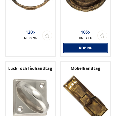
120:-
105:-
M005-96
BM047-U
KÖP NU
Luck- och lådhandtag
Möbelhandtag