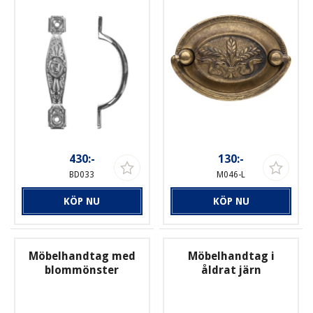
430:-
130:-
BD033
M046-L
KÖP NU
KÖP NU
Möbelhandtag med
Möbelhandtag i
blommönster
åldrat järn