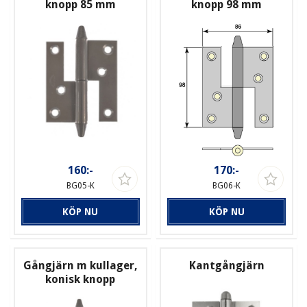
knopp 85 mm
knopp 98 mm
160:-
170:-
BG05-K
BG06-K
KÖP NU
KÖP NU
Gångjärn m kullager,
Kantgångjärn
konisk knopp