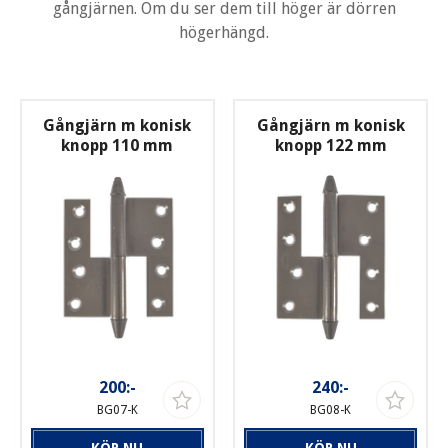
gångjärnen. Om du ser dem till höger är dörren
högerhängd.
Gångjärn m konisk
Gångjärn m konisk
knopp 110 mm
knopp 122 mm
200:-
240:-
BG07-K
BG08-K
KÖP NU
KÖP NU