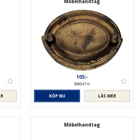
Möbelhandtag
105:-
BM047-U
ER
KÖP NU
LÄS MER
Möbelhandtag