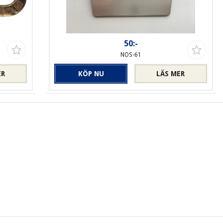
50:-
NOS-61
ER
KÖP NU
LÄS MER