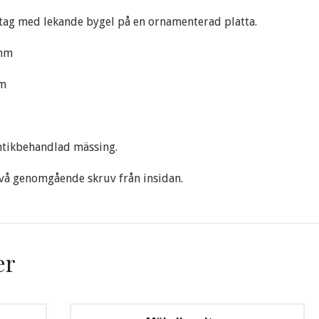
ag med lekande bygel på en ornamenterad platta.
 mm
mm
ntikbehandlad mässing.
vå genomgående skruv från insidan.
er