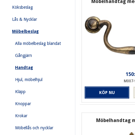
Möbelhandtag med
Köksbeslag
Lås & Nycklar
Möbelbeslag
Alla möbelbeslag blandat
Gångjärn
Handtag
150:
Hjul, möbelhjul
M007-
Kläpp
KÖP NU
Knoppar
Krokar
Möbelhandtag m
Möbellås och nycklar