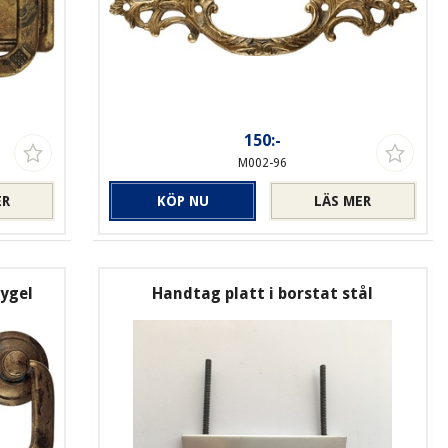
150:-
M002-96
ER
KÖP NU
LÄS MER
ygel
Handtag platt i borstat stål