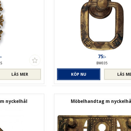
-
75:-
-S
BM035
LÄS MER
KÖP NU
LÄS M
m nyckelhål
Möbelhandtag m nyckelhå