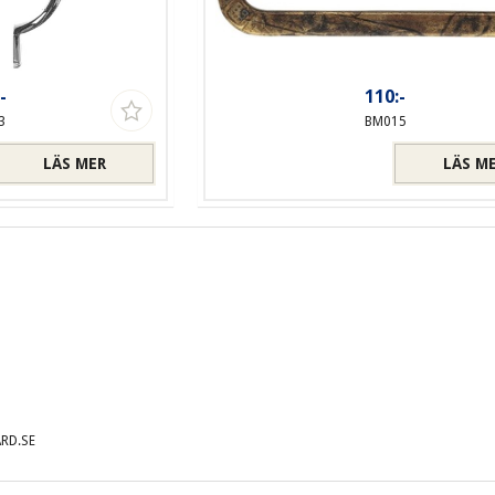
-
110:-
3
BM015
LÄS MER
LÄS M
RD.SE