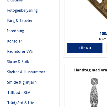
Eldstäder
Fotogenbelysning
Färg & Tapeter
Inredning
100:
M025
Konsoler
KÖP NU
Radiatorer VVS
Skruv & Spik
Handtag med orn
Skyltar & Husnummer
Smide & gjutjärn
Tillbud - REA
Trädgård & Ute