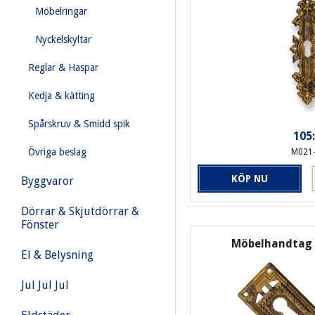
Möbelringar
Nyckelskyltar
Reglar & Haspar
Kedja & kätting
Spårskruv & Smidd spik
105:
Övriga beslag
M021
KÖP NU
Byggvaror
Dörrar & Skjutdörrar &
Fönster
Möbelhandtag 
El & Belysning
Jul Jul Jul