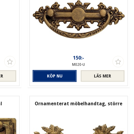
150:-
M020-U
ER
KÖP NU
LÄS MER
l
Ornamenterat möbelhandtag, större