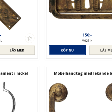
-
150:-
-L
M023-N
LÄS MER
KÖP NU
LÄS M
ament i nickel
Möbelhandtag med lekande b