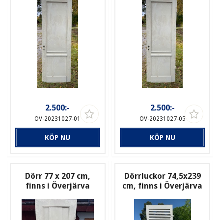
2.500:-
2.500:-
OV-20231027-01
OV-20231027-05
KÖP NU
KÖP NU
Dörr 77 x 207 cm,
Dörrluckor 74,5x239
finns i Överjärva
cm, finns i Överjärva