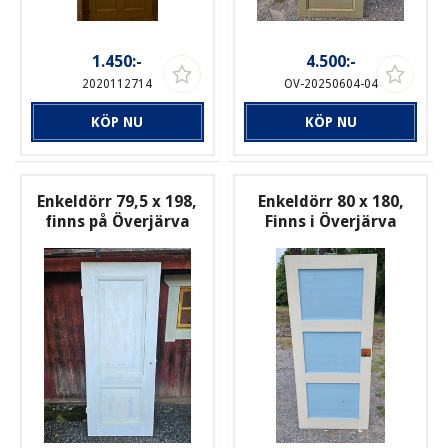
1.450:-
4.500:-
2020112714
OV-20250604-04
KÖP NU
KÖP NU
Enkeldörr 79,5 x 198,
Enkeldörr 80 x 180,
finns på Överjärva
Finns i Överjärva