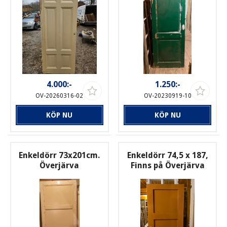
4.000:-
1.250:-
OV-20260316-02
OV-20230919-10
KÖP NU
KÖP NU
Enkeldörr 73x201cm.
Enkeldörr 74,5 x 187,
Överjärva
Finns på Överjärva