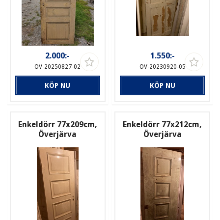
2.000:-
1.550:-
OV-20250827-02
OV-20230920-05
KÖP NU
KÖP NU
Enkeldörr 77x209cm,
Enkeldörr 77x212cm,
Överjärva
Överjärva