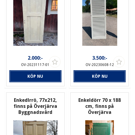
2.000:-
3.500:-
OV-20231117-01
OV-20230608-12
KÖP NU
KÖP NU
Enkedlrrö, 77x212,
Enkeldörr 70 x 188
finns på Överjärva
cm, finns på
Byggnadsvård
Överjärva