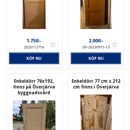
1.750:-
2.000:-
2020112716
OV-20230915-13
KÖP NU
KÖP NU
Enkeldörr 76x192,
Enkeldörr 77 cm x 212
finns på Överjärva
cm finns i Överjärva
byggnadsvård