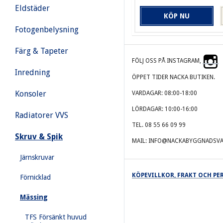
Eldstäder
KÖP NU
Fotogenbelysning
Färg & Tapeter
FÖLJ OSS PÅ INSTAGRAM,
Inredning
ÖPPET TIDER NACKA BUTIKEN.
Konsoler
VARDAGAR: 08:00-18:00
LÖRDAGAR: 10:00-16:00
Radiatorer VVS
TEL. 08 55 66 09 99
Skruv & Spik
MAIL: INFO@NACKABYGGNADSVA
Järnskruvar
KÖPEVILLKOR, FRAKT OCH P
Förnicklad
Mässing
TFS Försänkt huvud