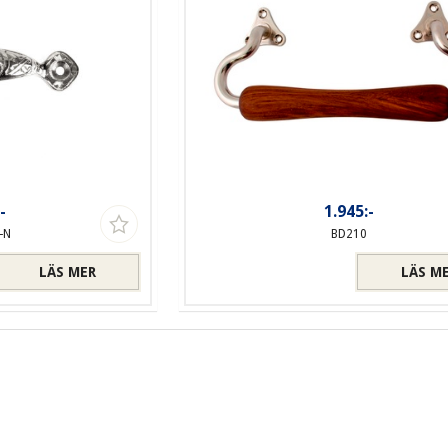
-
1.945:-
-N
BD210
LÄS MER
LÄS M