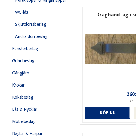
Portklappar & Ringknappar
WC-lås
Draghandtag i 
Skjutdörrsbeslag
Andra dörrbeslag
Fönsterbeslag
Grindbeslag
Gångjärn
Krokar
260:
Köksbeslag
BD21
Lås & Nycklar
KÖP NU
Möbelbeslag
Reglar & Haspar