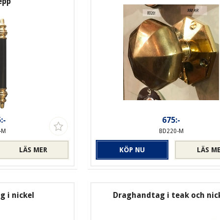
epp
:-
675:-
-M
BD220-M
LÄS MER
KÖP NU
LÄS M
 i nickel
Draghandtag i teak och nic