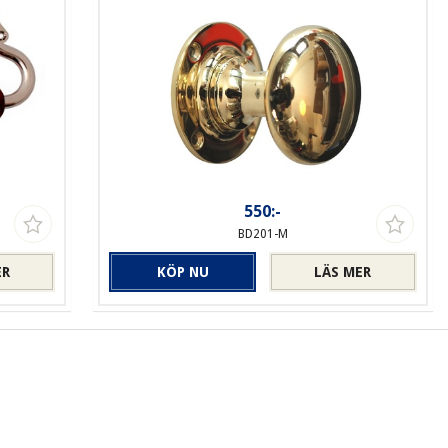
550:-
BD201-M
ER
KÖP NU
LÄS MER