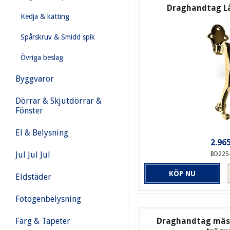
Draghandtag Lå
Kedja & kätting
Spårskruv & Smidd spik
Övriga beslag
Byggvaror
Dörrar & Skjutdörrar &
Fönster
El & Belysning
2.965
Jul Jul Jul
BD225
KÖP NU
Eldstäder
Fotogenbelysning
Draghandtag mäs
Färg & Tapeter