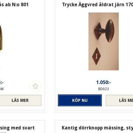
s ab N:o 801
Trycke Äggvred åldrat järn 17
:-
1.050:-
-M
BD023
LÄS MER
KÖP NU
LÄS M
sing med svart
Kantig dörrknopp mässing, st