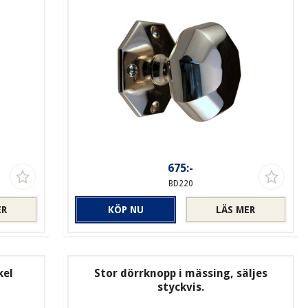
675:-
BD220
ER
KÖP NU
LÄS MER
kel
Stor dörrknopp i mässing, säljes
styckvis.