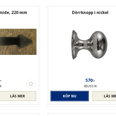
smide, 220 mm
Dörrknopp i nickel
-
570:-
4
BD203-N
LÄS MER
KÖP NU
LÄS M