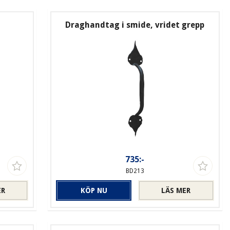
Draghandtag i smide, vridet grepp
735:-
BD213
ER
KÖP NU
LÄS MER