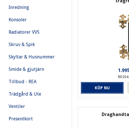
trägr
Inredning
Konsoler
Radiatorer VVS
Skruv & Spik
Skyltar & Husnummer
Smide & gjutjärn
1.995
BD204
Tillbud - REA
KÖP NU
Trädgård & Ute
Ventiler
Draghandtag
Presentkort