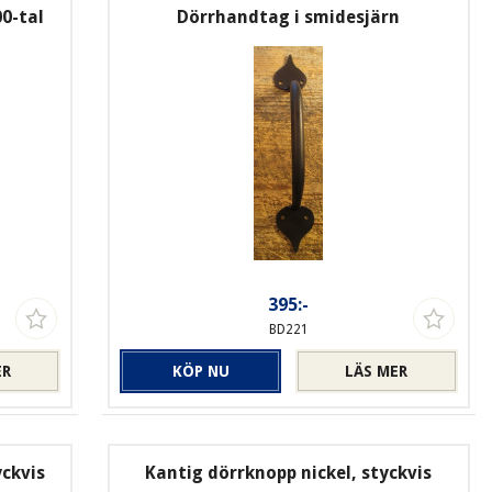
00-tal
Dörrhandtag i smidesjärn
395:-
BD221
ER
KÖP NU
LÄS MER
yckvis
Kantig dörrknopp nickel, styckvis