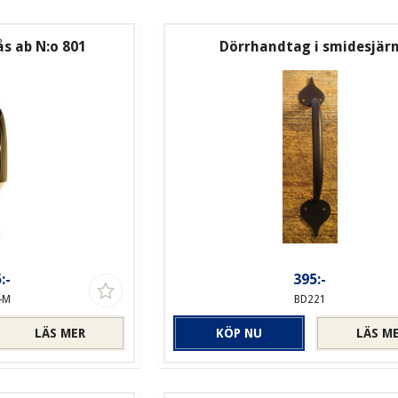
s ab N:o 801
Dörrhandtag i smidesjär
:-
395:-
-M
BD221
LÄS MER
KÖP NU
LÄS M