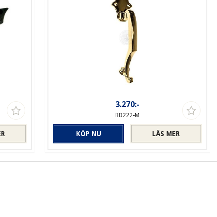
3.270:-
BD222-M
ER
KÖP NU
LÄS MER