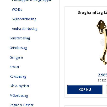
Portklappar & Ringknappar
WC-lås
Draghandtag Lå
Skjutdörrsbeslag
Andra dörrbeslag
Fönsterbeslag
Grindbeslag
Gångjärn
Krokar
2.965
Köksbeslag
BD225
Lås & Nycklar
KÖP NU
Möbelbeslag
Reglar & Haspar