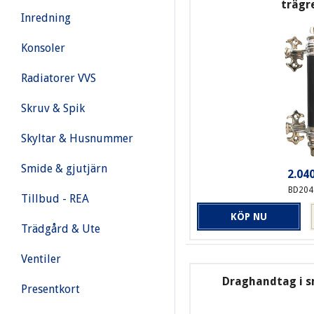
trägr
Inredning
Konsoler
Radiatorer VVS
Skruv & Spik
Skyltar & Husnummer
Smide & gjutjärn
2.040
BD204
Tillbud - REA
KÖP NU
Trädgård & Ute
Ventiler
Draghandtag i 
Presentkort