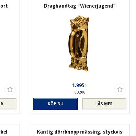
port
Draghandtag "Wienerjugend"
1.995:-
BD206
ER
KÖP NU
LÄS MER
kel
Kantig dörrknopp mässing, styckvis