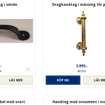
g i smide
Draghandtag i mässing för 
-
3.995:-
4
BD205
LÄS MER
KÖP NU
LÄS M
kel med svart
Handtag med ornament i nic