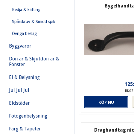
Bygelhandta
Kedja & kätting
Spårskruv & Smidd spik
Övriga beslag
Byggvaror
Dörrar & Skjutdörrar &
Fönster
El & Belysning
125:
Jul Jul Jul
BK03
KÖP NU
Eldstäder
Fotogenbelysning
Färg & Tapeter
Draghandtag nic