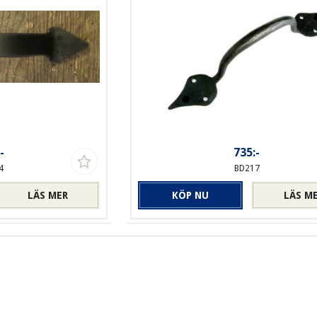
-
735:-
4
BD217
LÄS MER
KÖP NU
LÄS M