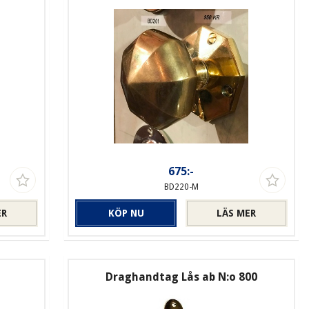
675:-
BD220-M
ER
KÖP NU
LÄS MER
Draghandtag Lås ab N:o 800