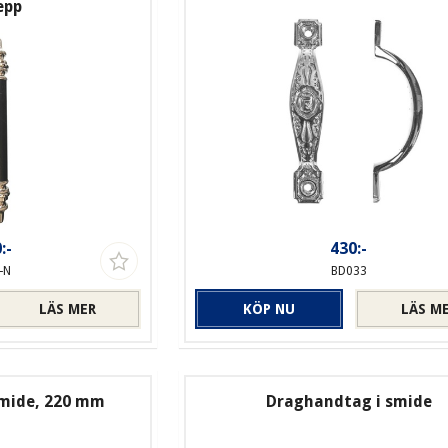
epp
:-
430:-
-N
BD033
LÄS MER
KÖP NU
LÄS M
smide, 220 mm
Draghandtag i smide