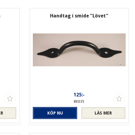
n
Handtag i smide "Lövet"
125:-
BK035
ER
KÖP NU
LÄS MER