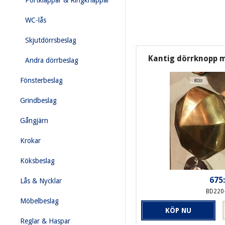
Portklappar & Ringknappar
WC-lås
Skjutdörrsbeslag
Kantig dörrknopp m
Andra dörrbeslag
Fönsterbeslag
Grindbeslag
Gångjärn
Krokar
Köksbeslag
675:
Lås & Nycklar
BD220
Möbelbeslag
KÖP NU
Reglar & Haspar