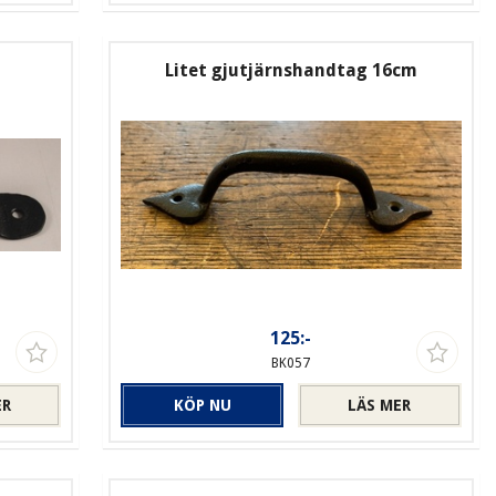
Litet gjutjärnshandtag 16cm
125:-
BK057
ER
KÖP NU
LÄS MER