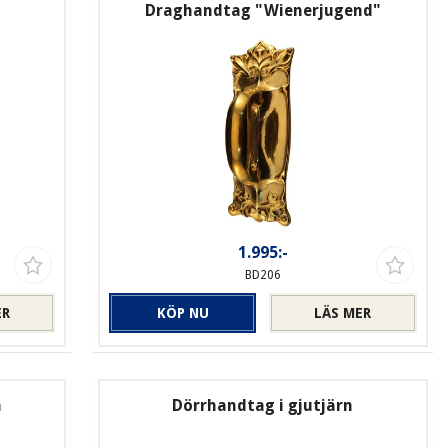
Draghandtag "Wienerjugend"
1.995:-
BD206
ER
KÖP NU
LÄS MER
n
Dörrhandtag i gjutjärn