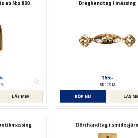
s ab N:o 800
Draghandtag i mässing
:-
165:-
-M
BD223-M
LÄS MER
KÖP NU
LÄS M
 antikmässing
Dörrhandtag i smidesjär