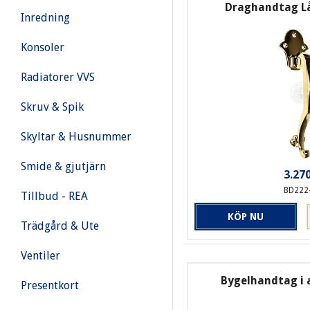
Draghandtag Lå
Inredning
Konsoler
Radiatorer VVS
Skruv & Spik
Skyltar & Husnummer
Smide & gjutjärn
3.270
BD222
Tillbud - REA
KÖP NU
Trädgård & Ute
Ventiler
Bygelhandtag i
Presentkort