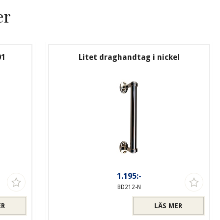
er
01
Litet draghandtag i nickel
1.195:-
BD212-N
ER
LÄS MER