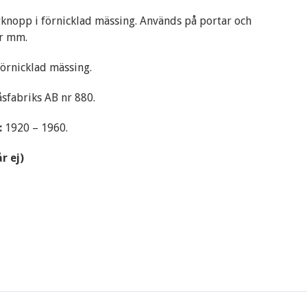
rknopp i förnicklad mässing. Används på portar och
r mm.
örnicklad mässing.
åsfabriks AB nr 880.
:
1920 – 1960.
år ej)