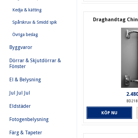
Kedja & kätting
Draghandtag Chin
Spårskruv & Smidd spik
Övriga beslag
Byggvaror
Dörrar & Skjutdörrar &
Fönster
El & Belysning
Jul Jul Jul
2.480
BD218
Eldstäder
KÖP NU
Fotogenbelysning
Färg & Tapeter