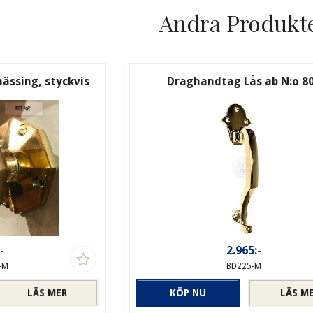
Andra Produkt
ässing, styckvis
Draghandtag Lås ab N:o 8
-
2.965:-
-M
BD225-M
LÄS MER
KÖP NU
LÄS M