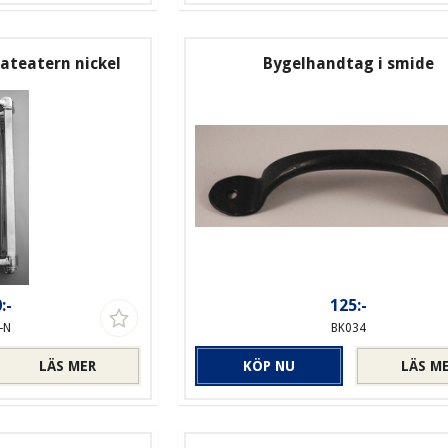
ateatern nickel
Bygelhandtag i smide
:-
125:-
-N
BK034
LÄS MER
KÖP NU
LÄS M