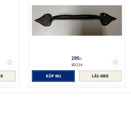
295:-
BD224
ER
KÖP NU
LÄS MER