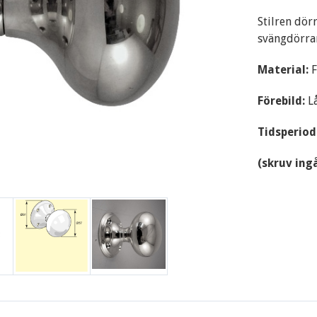
Stilren dör
svängdörra
Material:
F
Förebild:
L
Tidsperiod
(skruv ing