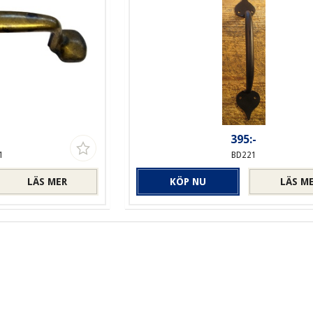
-
395:-
1
BD221
LÄS MER
KÖP NU
LÄS M