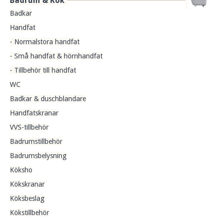
Badrum & Kök
Badkar
Handfat
- Normalstora handfat
- Små handfat & hörnhandfat
- Tillbehör till handfat
WC
Badkar & duschblandare
Handfatskranar
VVS-tillbehör
Badrumstillbehör
Badrumsbelysning
Köksho
Kökskranar
Köksbeslag
Kökstillbehör