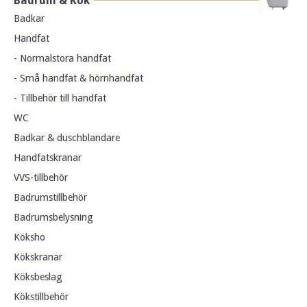
Badrum & Kök
Badkar
Handfat
- Normalstora handfat
- Små handfat & hörnhandfat
- Tillbehör till handfat
WC
Badkar & duschblandare
Handfatskranar
VVS-tillbehör
Badrumstillbehör
Badrumsbelysning
Köksho
Kökskranar
Köksbeslag
Kökstillbehör