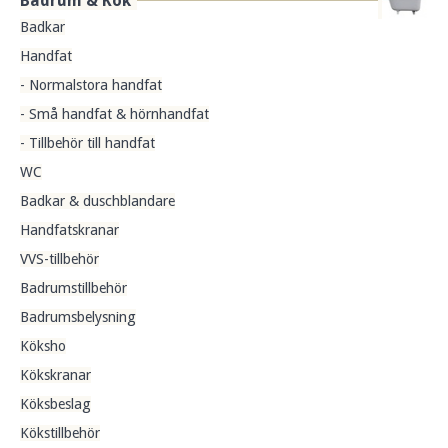
Badrum & Kök
Badkar
Handfat
- Normalstora handfat
- Små handfat & hörnhandfat
- Tillbehör till handfat
WC
Badkar & duschblandare
Handfatskranar
VVS-tillbehör
Badrumstillbehör
Badrumsbelysning
Köksho
Kökskranar
Köksbeslag
Kökstillbehör