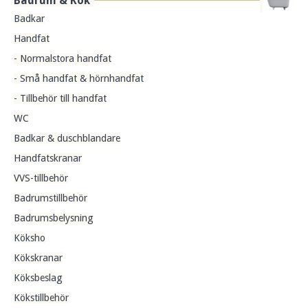
Badrum & Kök
Badkar
Handfat
- Normalstora handfat
- Små handfat & hörnhandfat
- Tillbehör till handfat
WC
Badkar & duschblandare
Handfatskranar
VVS-tillbehör
Badrumstillbehör
Badrumsbelysning
Köksho
Kökskranar
Köksbeslag
Kökstillbehör