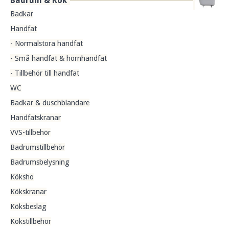
Badrum & Kök
Badkar
Handfat
- Normalstora handfat
- Små handfat & hörnhandfat
- Tillbehör till handfat
WC
Badkar & duschblandare
Handfatskranar
VVS-tillbehör
Badrumstillbehör
Badrumsbelysning
Köksho
Kökskranar
Köksbeslag
Kökstillbehör