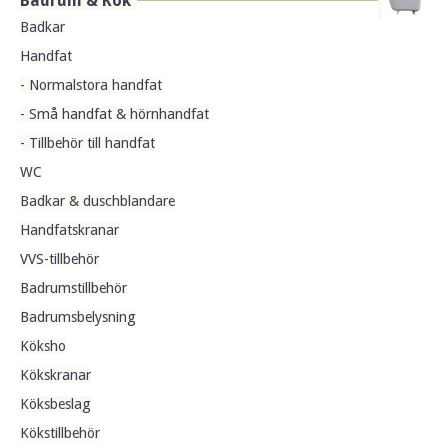
Badrum & Kök
Badkar
Handfat
- Normalstora handfat
- Små handfat & hörnhandfat
- Tillbehör till handfat
WC
Badkar & duschblandare
Handfatskranar
VVS-tillbehör
Badrumstillbehör
Badrumsbelysning
Köksho
Kökskranar
Köksbeslag
Kökstillbehör