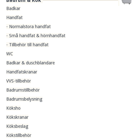
Badrum & Kök
Badkar
Handfat
- Normalstora handfat
- Små handfat & hörnhandfat
- Tillbehör till handfat
WC
Badkar & duschblandare
Handfatskranar
VVS-tillbehör
Badrumstillbehör
Badrumsbelysning
Köksho
Kökskranar
Köksbeslag
Kökstillbehör