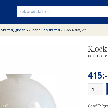
/
Skärmar, glober & kupor
/
Klockskärmar
/
Klockskärm, vit
Klock
ARTIKELNR EA1
415:-
Beställning