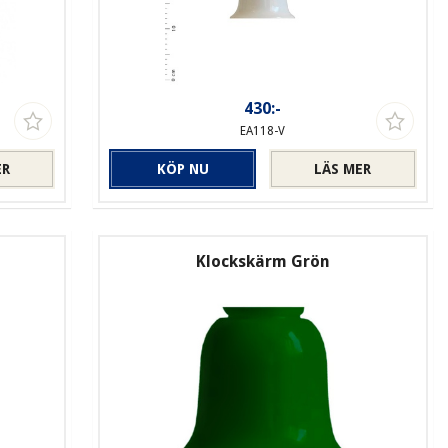
430:-
EA118-V
ER
KÖP NU
LÄS MER
Klockskärm Grön