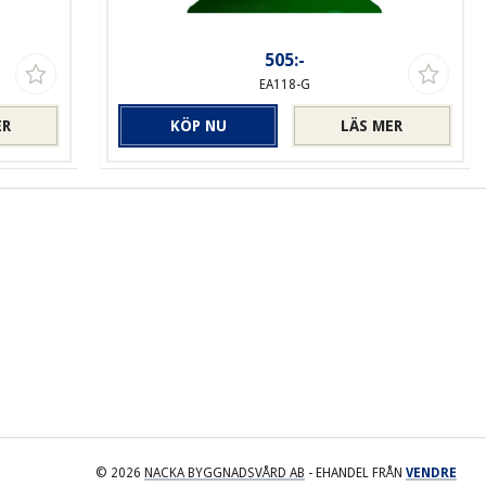
505:-
EA118-G
ER
KÖP NU
LÄS MER
© 2026
NACKA BYGGNADSVÅRD AB
- EHANDEL FRÅN
VENDRE