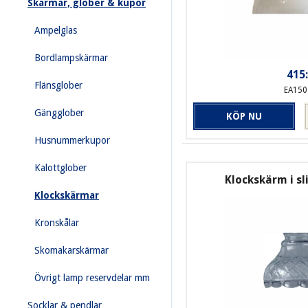
Skärmar, glober & kupor
Ampelglas
Bordlampskärmar
415:
Flänsglober
EA150
Gängglober
KÖP NU
Husnummerkupor
Kalottglober
Klockskärm i sl
Klockskärmar
Kronskålar
Skomakarskärmar
Övrigt lamp reservdelar mm
Socklar & pendlar