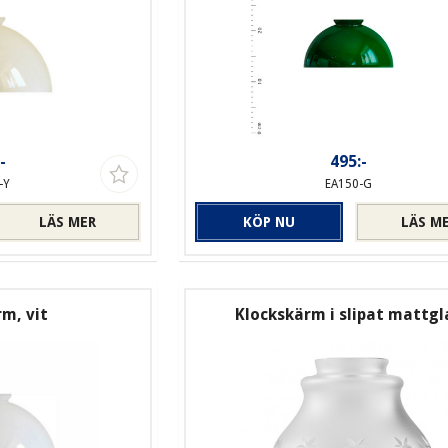
-
495:-
-Y
EA150-G
LÄS MER
KÖP NU
LÄS M
m, vit
Klockskärm i slipat mattgl