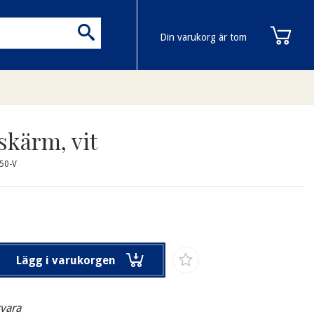
Din varukorg är tom
skärm, vit
50-V
Lägg i varukorgen
svara