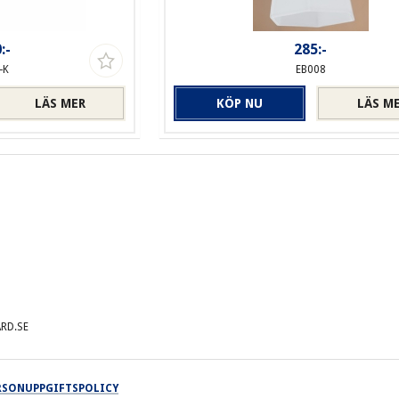
:-
285:-
-K
EB008
LÄS MER
KÖP NU
LÄS M
RD.SE
ERSONUPPGIFTSPOLICY