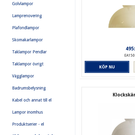
Golvlampor
Lamprenovering
Plafondlampor
Skomakarlampor
495:
Taklampor Pendlar
EA150
Taklampor övrigt
KÖP NU
Vägglampor
Badrumsbelysning
Klockskär
Kabel och annat till el
Lampor inomhus
Produktserier - el