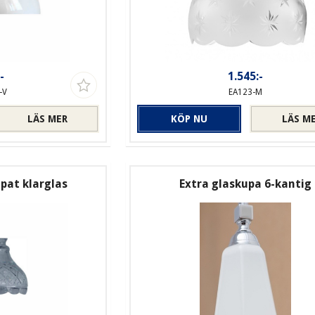
-
1.545:-
-V
EA123-M
LÄS MER
KÖP NU
LÄS M
ipat klarglas
Extra glaskupa 6-kantig