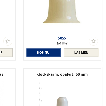
505:-
EA118-Y
ER
KÖP NU
LÄS MER
as
Klockskärm, opalvit, 60 mm