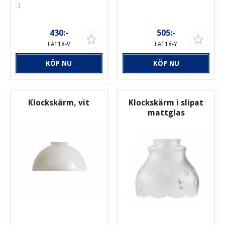
430:-
505:-
EA118-V
EA118-Y
KÖP NU
KÖP NU
Klockskärm, vit
Klockskärm i slipat
mattglas