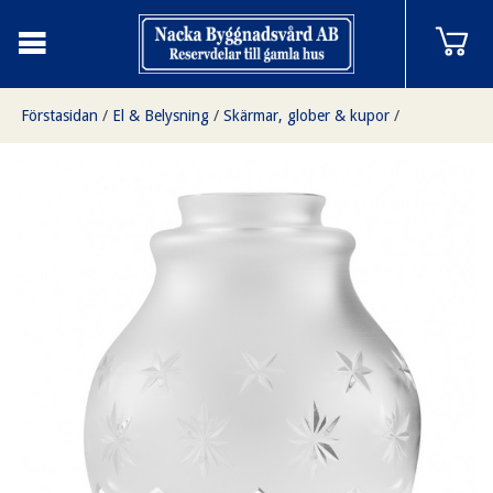
Förstasidan
/
El & Belysning
/
Skärmar, glober & kupor
/
Klockskärmar
/
Klockskärm i slipat mattglas