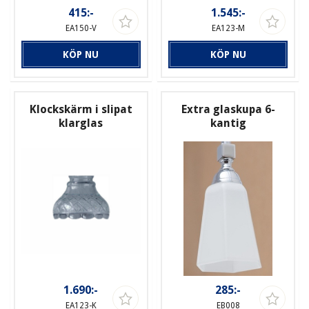
415:-
1.545:-
EA150-V
EA123-M
KÖP NU
KÖP NU
Klockskärm i slipat
Extra glaskupa 6-
klarglas
kantig
1.690:-
285:-
EA123-K
EB008