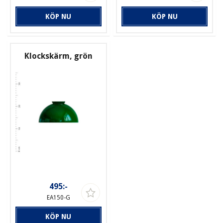
KÖP NU
KÖP NU
Klockskärm, grön
495:-
EA150-G
KÖP NU