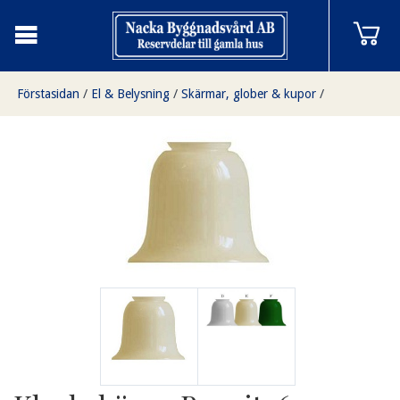
Förstasidan
/
El & Belysning
/
Skärmar, glober & kupor
/
Klockskärmar
/
Klockskärm, Benvit, 60 mm