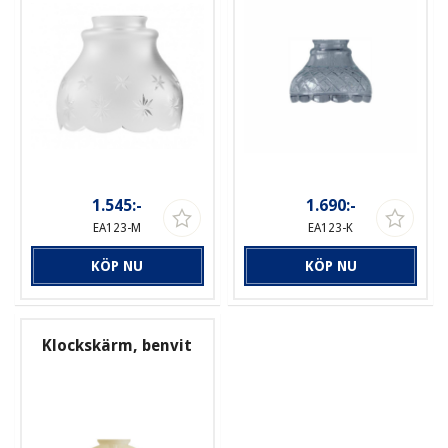
1.545:-
1.690:-
EA123-M
EA123-K
KÖP NU
KÖP NU
Klockskärm, benvit