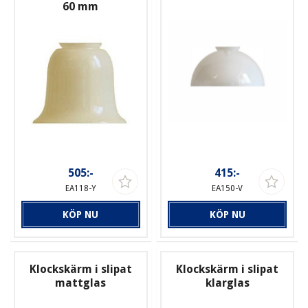
60 mm
505:-
415:-
EA118-Y
EA150-V
KÖP NU
KÖP NU
Klockskärm i slipat
Klockskärm i slipat
mattglas
klarglas