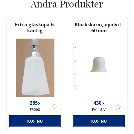
Andra Produkter
Extra glaskupa 6-
Klockskärm, opalvit,
kantig
60 mm
285:-
430:-
EB008
EA118-V
KÖP NU
KÖP NU