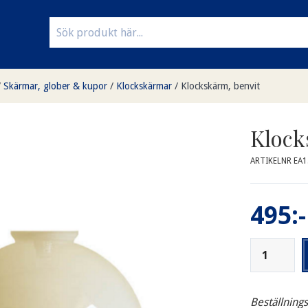
/
Skärmar, glober & kupor
/
Klockskärmar
/
Klockskärm, benvit
Klock
ARTIKELNR EA1
495:-
Beställning