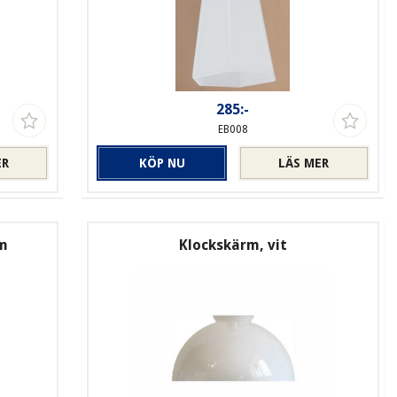
285:-
EB008
ER
KÖP NU
LÄS MER
mm
Klockskärm, vit