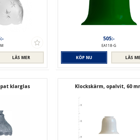
:-
505:-
-M
EA118-G
LÄS MER
KÖP NU
LÄS M
ipat klarglas
Klockskärm, opalvit, 60 