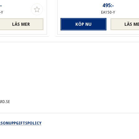
-
495:-
-Y
EA150-Y
LÄS MER
KÖP NU
LÄS M
RD.SE
ERSONUPPGIFTSPOLICY