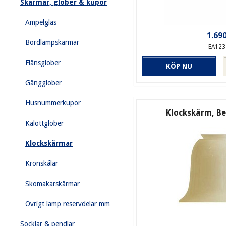
Skärmar, glober & kupor
Ampelglas
1.690
Bordlampskärmar
EA123
Flänsglober
KÖP NU
Gängglober
Husnummerkupor
Klockskärm, B
Kalottglober
Klockskärmar
Kronskålar
Skomakarskärmar
Övrigt lamp reservdelar mm
Socklar & pendlar