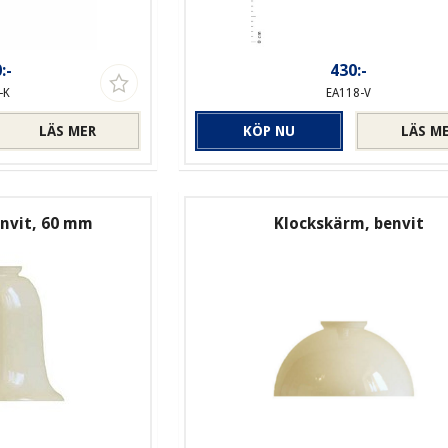
:-
430:-
-K
EA118-V
LÄS MER
KÖP NU
LÄS M
envit, 60 mm
Klockskärm, benvit