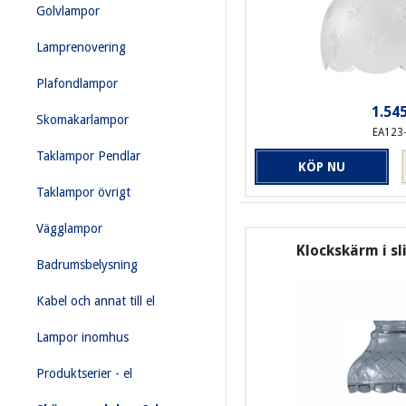
Golvlampor
Lamprenovering
Plafondlampor
1.545
Skomakarlampor
EA123
Taklampor Pendlar
KÖP NU
Taklampor övrigt
Vägglampor
Klockskärm i sl
Badrumsbelysning
Kabel och annat till el
Lampor inomhus
Produktserier - el