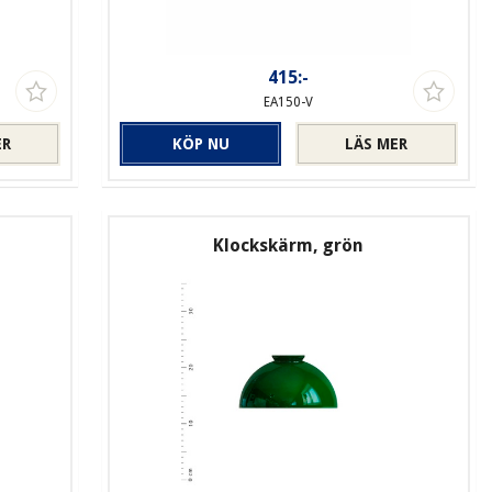
415:-
EA150-V
ER
KÖP NU
LÄS MER
Klockskärm, grön