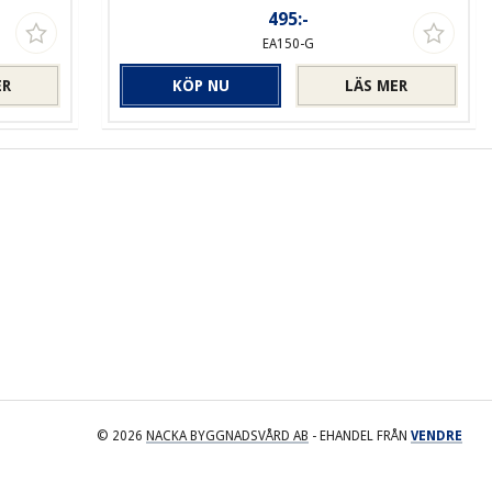
495:-
EA150-G
ER
KÖP NU
LÄS MER
© 2026
NACKA BYGGNADSVÅRD AB
- EHANDEL FRÅN
VENDRE