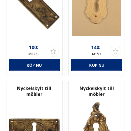
100:-
140:-
M025-L
M153
KÖP NU
KÖP NU
Nyckelskylt till
Nyckelskylt till
möbler
möbler