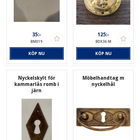
35:-
125:-
BM019
BDX36-M
KÖP NU
KÖP NU
Nyckelskylt för
Möbelhandtag m
kammarlås romb i
nyckelhål
järn