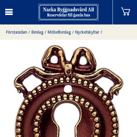
Förstasidan
/
Beslag
/
Möbelbeslag
/
Nyckelskyltar
/
Nyckelskylt till möbler