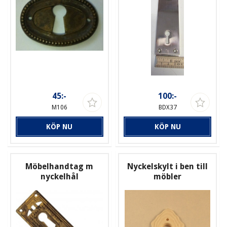
45:-
100:-
M106
BDX37
KÖP NU
KÖP NU
Möbelhandtag m
Nyckelskylt i ben till
nyckelhål
möbler