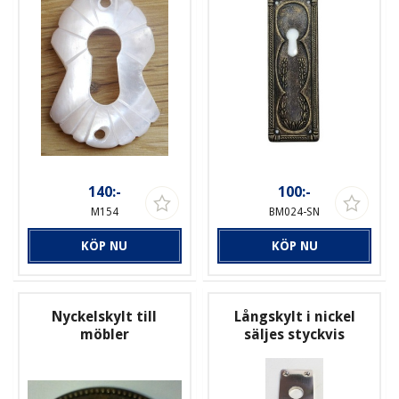
140:-
100:-
M154
BM024-SN
KÖP NU
KÖP NU
Nyckelskylt till
Långskylt i nickel
möbler
säljes styckvis