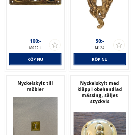
100:-
50:-
M022-L
M124
KÖP NU
KÖP NU
Nyckelskylt till
Nyckelskylt med
möbler
kläpp i obehandlad
mässing, säljes
styckvis