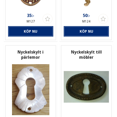
35:-
50:-
M127
M124
KÖP NU
KÖP NU
Nyckelskylt i
Nyckelskylt till
pärlemor
möbler