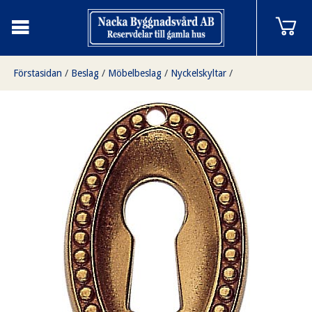
Förstasidan
/
Beslag
/
Möbelbeslag
/
Nyckelskyltar
/
Nyckelskylt till möbler