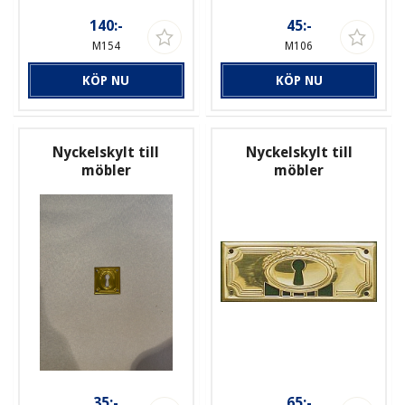
140:-
45:-
M154
M106
KÖP NU
KÖP NU
Nyckelskylt till
Nyckelskylt till
möbler
möbler
35:-
65:-