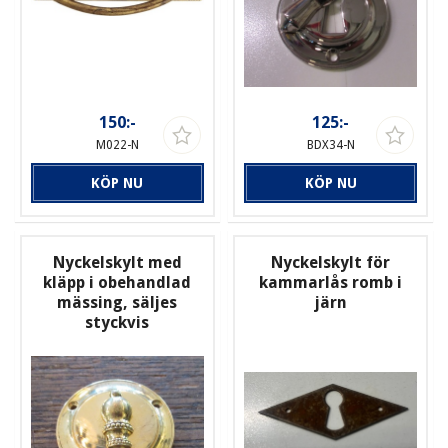
150:-
125:-
M022-N
BDX34-N
KÖP NU
KÖP NU
Nyckelskylt med
Nyckelskylt för
kläpp i obehandlad
kammarlås romb i
mässing, säljes
järn
styckvis