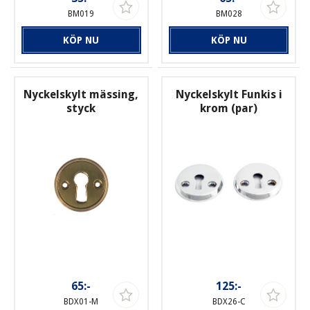
BM019
BM028
KÖP NU
KÖP NU
Nyckelskylt mässing,
Nyckelskylt Funkis i
styck
krom (par)
65:-
125:-
BDX01-M
BDX26-C