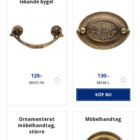
lekande bygel
120:-
130:-
M005-96
M046-L
KÖP NU
Ornamenterat
Möbelhandtag
möbelhandtag,
större