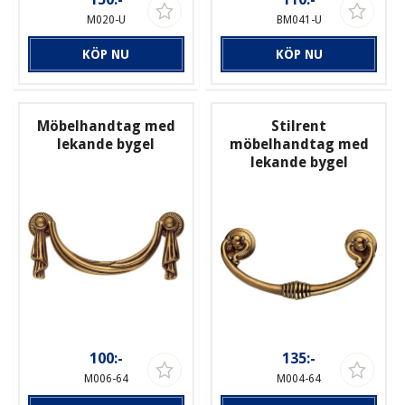
M020-U
BM041-U
KÖP NU
KÖP NU
Möbelhandtag med
Stilrent
lekande bygel
möbelhandtag med
lekande bygel
100:-
135:-
M006-64
M004-64