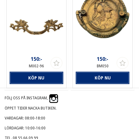
150:-
150:-
M002-96
BM050
KÖP NU
KÖP NU
FÖLJ OSS PÅ INSTAGRAM,
ÖPPET TIDER NACKA BUTIKEN.
VARDAGAR: 08:00-18:00
LÖRDAGAR: 10:00-16:00
TEL. 08 55 66 09 99