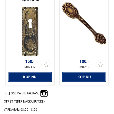
150:-
100:-
M024-N
BM026-U
KÖP NU
KÖP NU
FÖLJ OSS PÅ INSTAGRAM,
ÖPPET TIDER NACKA BUTIKEN.
VARDAGAR: 08:00-18:00