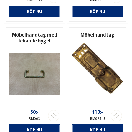
BM046-S
M005-64
KÖP NU
KÖP NU
Möbelhandtag med
Möbelhandtag
lekande bygel
50:-
110:-
BM063
BM025-U
KÖP NU
KÖP NU