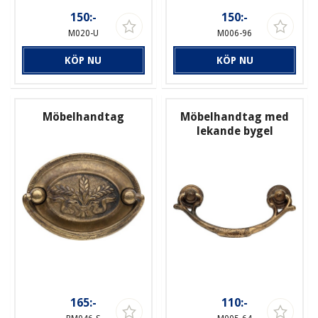
150:-
150:-
M020-U
M006-96
KÖP NU
KÖP NU
Möbelhandtag
Möbelhandtag med
lekande bygel
165:-
110:-