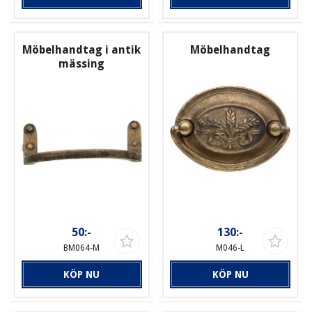
Möbelhandtag i antik
Möbelhandtag
mässing
50:-
130:-
BM064-M
M046-L
KÖP NU
KÖP NU