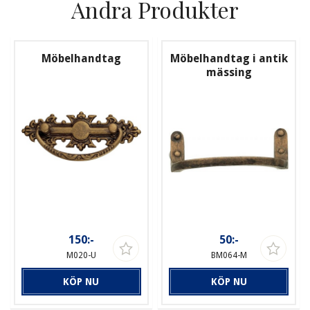
Andra Produkter
Möbelhandtag
Möbelhandtag i antik
mässing
150:-
50:-
M020-U
BM064-M
KÖP NU
KÖP NU