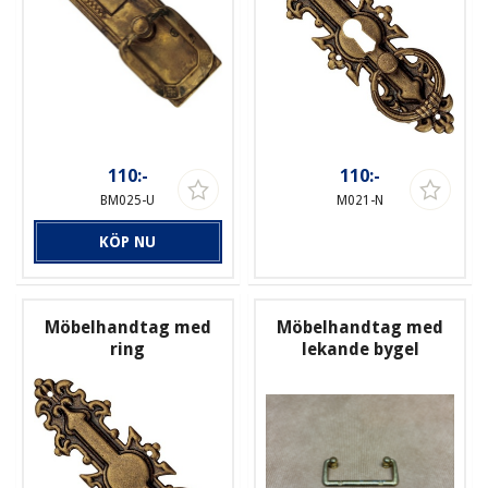
110:-
110:-
BM025-U
M021-N
KÖP NU
Möbelhandtag med
Möbelhandtag med
ring
lekande bygel