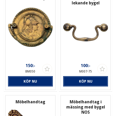
lekande bygel
150:-
100:-
BM050
M007-75
KÖP NU
KÖP NU
Möbelhandtag
Möbelhandtag i
mässing med bygel
NOS