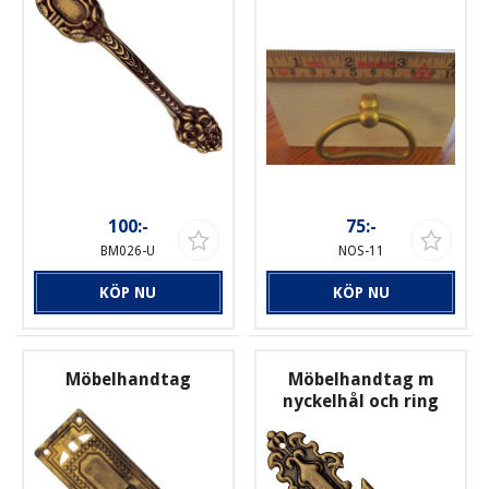
100:-
75:-
BM026-U
NOS-11
KÖP NU
KÖP NU
Möbelhandtag
Möbelhandtag m
nyckelhål och ring