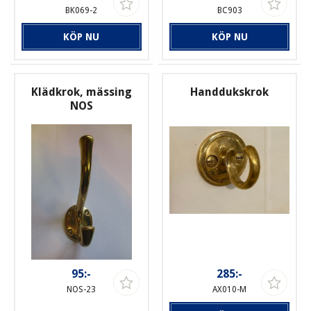
BK069-2
BC903
KÖP NU
KÖP NU
Klädkrok, mässing
Handdukskrok
NOS
95:-
285:-
NOS-23
AX010-M