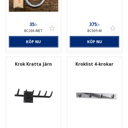
35:-
375:-
BC206-MET
BC009-M
KÖP NU
KÖP NU
Krok Kratta Järn
Kroklist 4-krokar