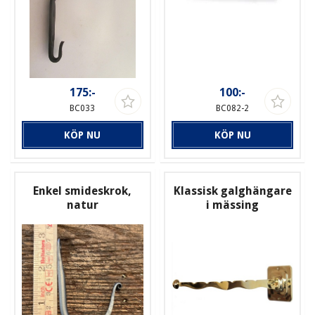
175:-
100:-
BC033
BC082-2
KÖP NU
KÖP NU
Enkel smideskrok,
Klassisk galghängare
natur
i mässing