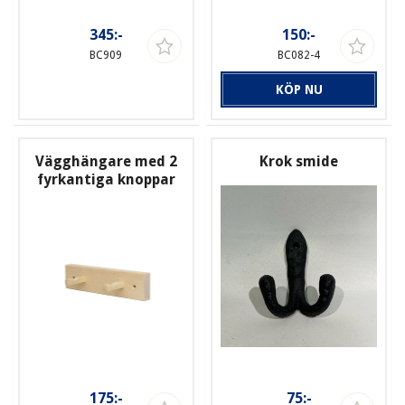
345:-
150:-
BC909
BC082-4
KÖP NU
Vägghängare med 2
Krok smide
fyrkantiga knoppar
175:-
75:-