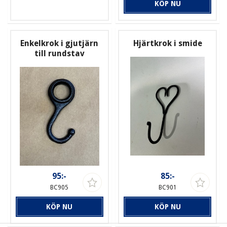
KÖP NU
Enkelkrok i gjutjärn
Hjärtkrok i smide
till rundstav
95:-
85:-
BC905
BC901
KÖP NU
KÖP NU