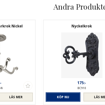
Andra Produkt
rkrok Nickel
Nyckelkrok
-
175:-
-N
BC910
LÄS MER
KÖP NU
LÄS M