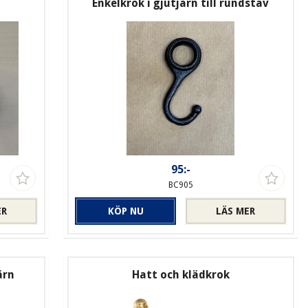
Enkelkrok i gjutjärn till rundstav
95:-
BC905
ER
KÖP NU
LÄS MER
ärn
Hatt och klädkrok