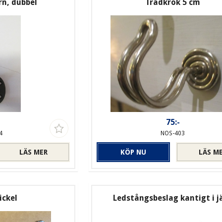
rn, dubbel
Trådkrok 5 cm
-
75:-
4
NOS-403
LÄS MER
KÖP NU
LÄS M
ickel
Ledstångsbeslag kantigt i j