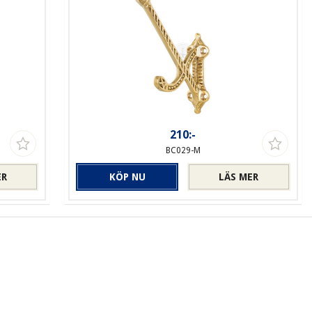
210:-
BC029-M
ER
KÖP NU
LÄS MER