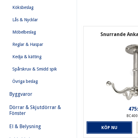
Köksbeslag
Lås & Nycklar
Möbelbeslag
Snurrande Anka
Reglar & Haspar
Kedja & kätting
Spårskruv & Smidd spik
Övriga beslag
Byggvaror
Dörrar & Skjutdörrar &
475:
Fönster
BC400
El & Belysning
KÖP NU