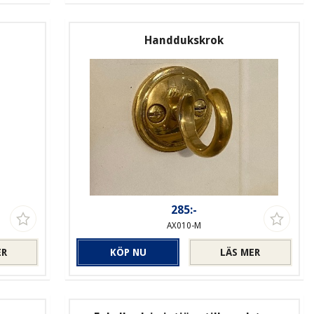
Handdukskrok
285:-
AX010-M
ER
KÖP NU
LÄS MER