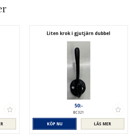
er
Liten krok i gjutjärn dubbel
50:-
BC321
ER
KÖP NU
LÄS MER