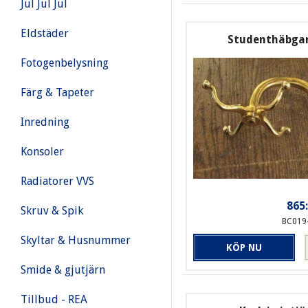
Jul Jul Jul
Eldstäder
Studenthäbgar
Fotogenbelysning
Färg & Tapeter
Inredning
Konsoler
Radiatorer VVS
865:
Skruv & Spik
BC019
Skyltar & Husnummer
KÖP NU
Smide & gjutjärn
Tillbud - REA