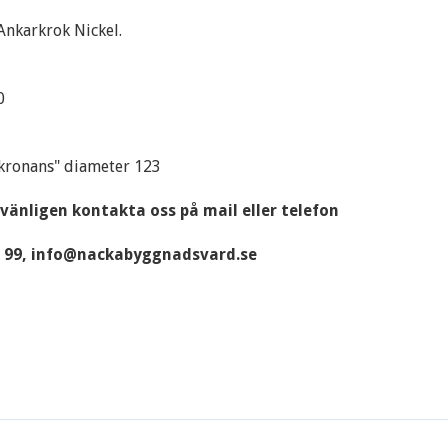
Ankarkrok Nickel.
50
"kronans" diameter 123
 vänligen kontakta oss på mail eller telefon
09 99, info@nackabyggnadsvard.se