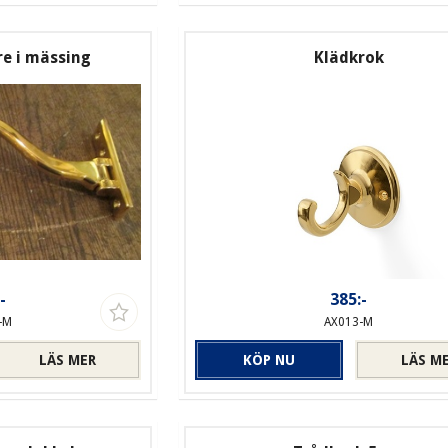
e i mässing
Klädkrok
-
385:-
-M
AX013-M
LÄS MER
KÖP NU
LÄS M