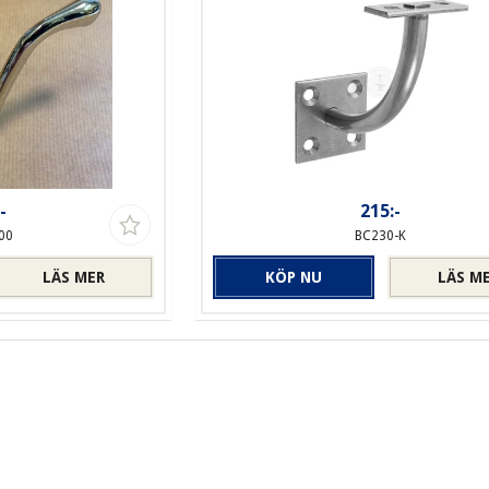
-
215:-
00
BC230-K
LÄS MER
KÖP NU
LÄS M