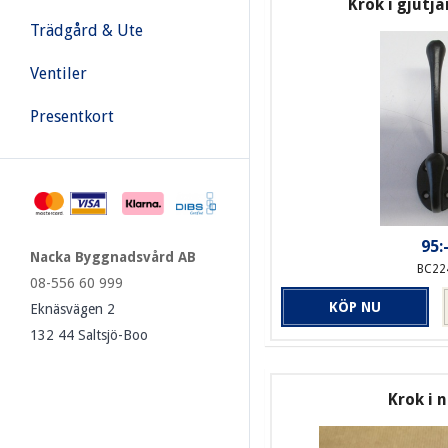
Krok i gjutjä
Trädgård & Ute
Ventiler
Presentkort
95:
Nacka Byggnadsvård AB
BC22
08-556 60 999
KÖP NU
Eknäsvägen 2
132 44 Saltsjö-Boo
Krok i n