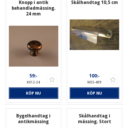
Knopp i antik
Skålhandtag 10,5 cm
behandladmässing.
24 mm
59:-
100:-
K012-24
NOS-409
KÖP NU
KÖP NU
Bygelhandtag i
Skålhandtag i
antikmässing
mässing. Stort