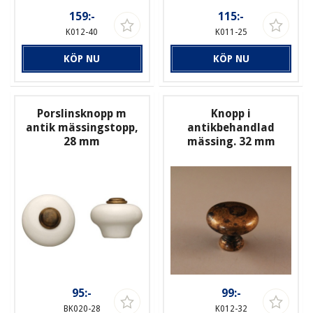
159:-
115:-
K012-40
K011-25
KÖP NU
KÖP NU
Porslinsknopp m
Knopp i
antik mässingstopp,
antikbehandlad
28 mm
mässing. 32 mm
95:-
99:-
BK020-28
K012-32