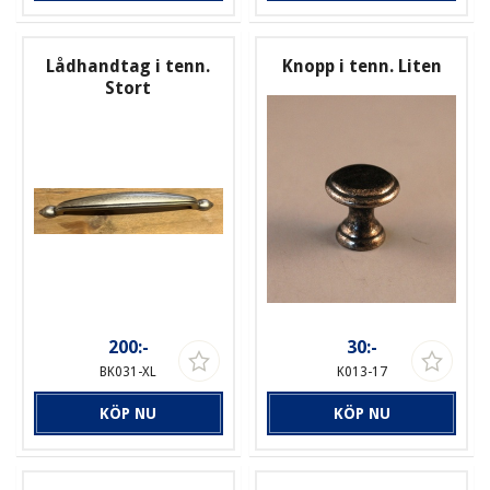
Lådhandtag i tenn.
Knopp i tenn. Liten
Stort
200:-
30:-
BK031-XL
K013-17
KÖP NU
KÖP NU