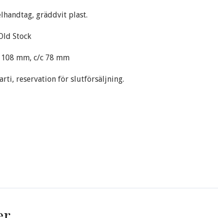
lhandtag, gräddvit plast.
ld Stock
d 108 mm, c/c 78 mm
parti, reservation för slutförsäljning.
er