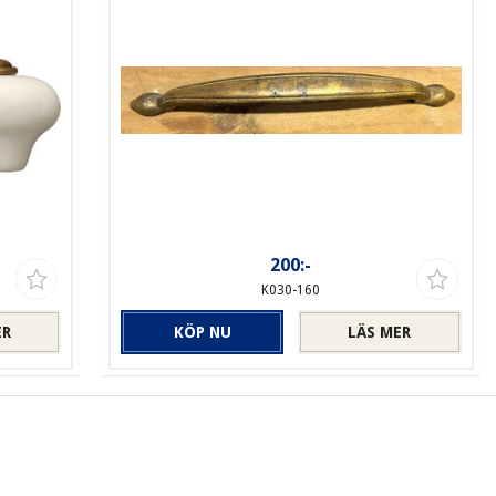
200:-
K030-160
ER
KÖP NU
LÄS MER