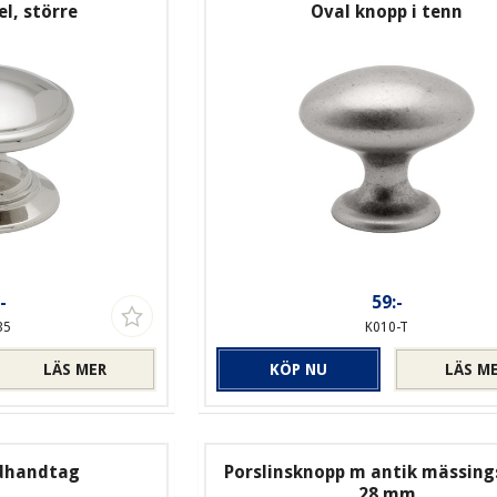
el, större
Oval knopp i tenn
-
59:-
35
K010-T
LÄS MER
KÖP NU
LÄS M
ådhandtag
Porslinsknopp m antik mässing
28 mm