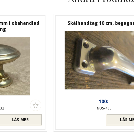
 mm i obehandlad
Skålhandtag 10 cm, begagn
ing
-
100:-
-32
NOS-405
LÄS MER
LÄS M