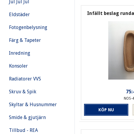
Jul Jul Jul
Infällt beslag rund
Eldstäder
Fotogenbelysning
Färg & Tapeter
Inredning
Konsoler
Radiatorer VVS
75:
Skruv & Spik
NOS-
Skyltar & Husnummer
KÖP NU
Smide & gjutjärn
Tillbud - REA