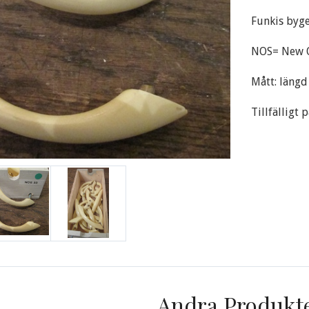
Funkis byge
NOS= New O
Mått: läng
Tillfälligt 
Andra Produkt