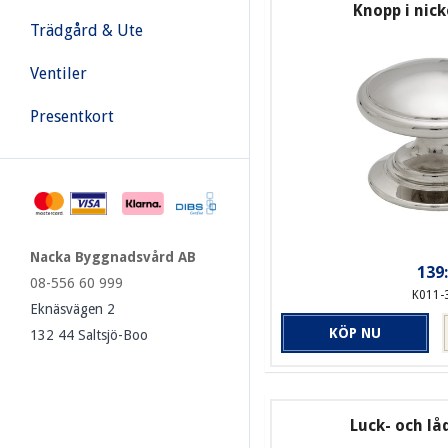
Knopp i nick
Trädgård & Ute
Ventiler
Presentkort
Nacka Byggnadsvård AB
139:
08-556 60 999
K011-
Eknäsvägen 2
KÖP NU
132 44 Saltsjö-Boo
Luck- och l