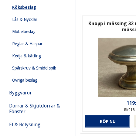
Köksbeslag
Lås & Nycklar
Knopp i mässing 32
mäss
Möbelbeslag
Reglar & Haspar
Kedja & kätting
Spårskruv & Smidd spik
Övriga beslag
Byggvaror
119:
Dörrar & Skjutdörrar &
BK018
Fönster
KÖP NU
El & Belysning