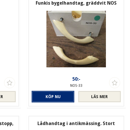
Funkis bygelhandtag, gräddvit NOS
50:-
NOS-33
ER
KÖP NU
LÄS MER
stopp,
Lådhandtag i antikmässing. Stort