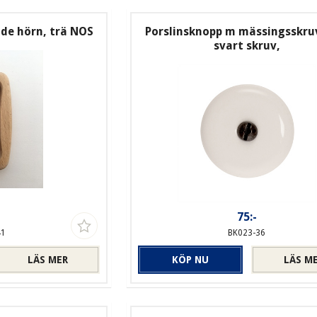
ade hörn, trä NOS
Porslinsknopp m mässingsskruv
svart skruv,
-
75:-
41
BK023-36
LÄS MER
KÖP NU
LÄS M