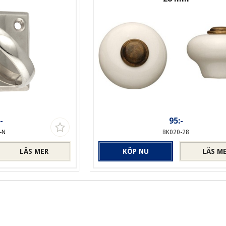
-
95:-
-N
BK020-28
LÄS MER
KÖP NU
LÄS M