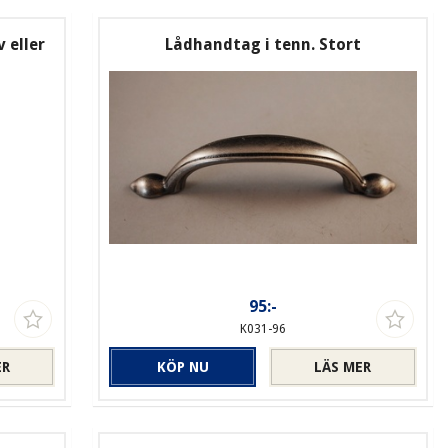
 eller
Lådhandtag i tenn. Stort
95:-
K031-96
ER
KÖP NU
LÄS MER