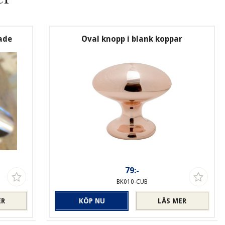
ade
Oval knopp i blank koppar
79:-
BK010-CUB
ER
KÖP NU
LÄS MER