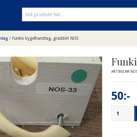
slag
/
Funkis bygelhandtag, gräddvit NOS
Funki
ARTIKELNR NO
50:-