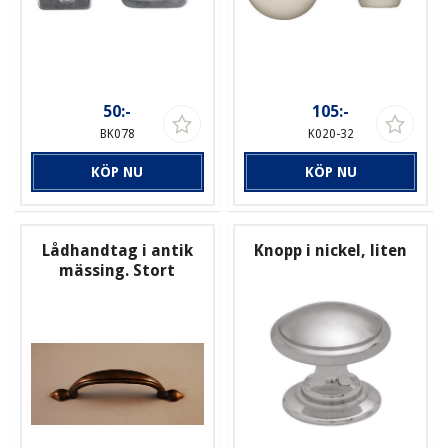
50:-
105:-
BK078
K020-32
KÖP NU
KÖP NU
Lådhandtag i antik
Knopp i nickel, liten
mässing. Stort