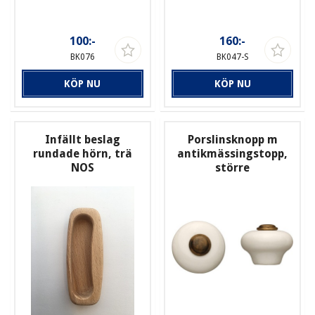
100:-
160:-
BK076
BK047-S
KÖP NU
KÖP NU
Infällt beslag
Porslinsknopp m
rundade hörn, trä
antikmässingstopp,
NOS
större