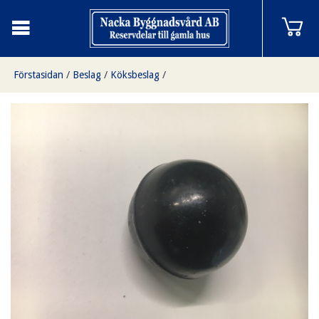
Förstasidan
/
Beslag
/
Köksbeslag
/
Bakelit knopp i svart (plast) för vedspis, kamin.