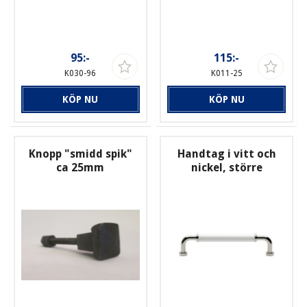
95:-
115:-
K030-96
K011-25
KÖP NU
KÖP NU
Knopp "smidd spik"
Handtag i vitt och
ca 25mm
nickel, större