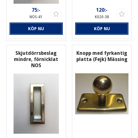
75:-
120:-
NOS-41
K020-38
KÖP NU
KÖP NU
Skjutdörrsbeslag
Knopp med fyrkantig
mindre, förnicklat
platta (Fejk) Mässing
NOS