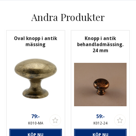
Andra Produkter
Oval knopp i antik
Knopp i antik
mässing
behandladmässing.
24 mm
79:-
59:-
K010-MA
K012-24
KÖP NU
KÖP NU