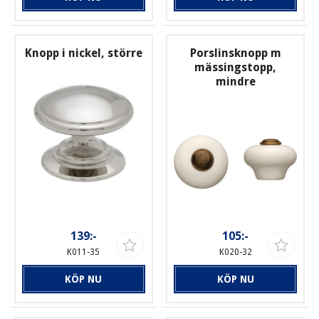
Knopp i nickel, större
Porslinsknopp m
mässingstopp,
mindre
139:-
105:-
K011-35
K020-32
KÖP NU
KÖP NU