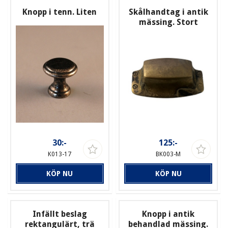
Knopp i tenn. Liten
Skålhandtag i antik
mässing. Stort
30:-
125:-
K013-17
BK003-M
KÖP NU
KÖP NU
Infällt beslag
Knopp i antik
rektangulärt, trä
behandlad mässing.