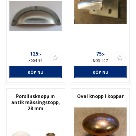
125:-
75:-
K004-96
NOS-407
KÖP NU
KÖP NU
Porslinsknopp m
Oval knopp i koppar
antik mässingstopp,
28 mm