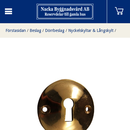
Förstasidan
/
Beslag
/
Dörrbeslag
/
Nyckelskyltar & Långskylt
/
Nyckelskylt mässing, konvex