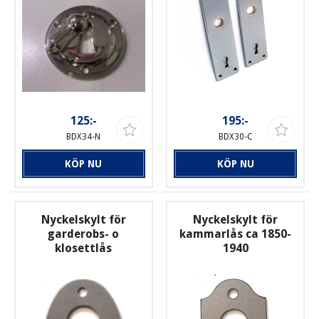
125:-
195:-
BDX34-N
BDX30-C
KÖP NU
KÖP NU
Nyckelskylt för
Nyckelskylt för
garderobs- o
kammarlås ca 1850-
klosettlås
1940