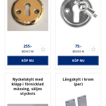
255:-
75:-
BDX07-M
BDX05-N
KÖP NU
KÖP NU
Nyckelskylt med
Långskylt i krom
kläpp i förnicklad
(par)
mässing, säljes
styckvis