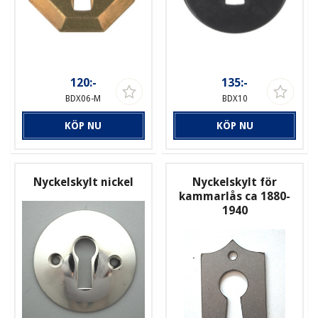
120:-
135:-
BDX06-M
BDX10
KÖP NU
KÖP NU
Nyckelskylt nickel
Nyckelskylt för
kammarlås ca 1880-
1940