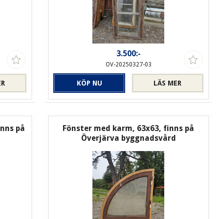
3.500:-
OV-20250327-03
ER
KÖP NU
LÄS MER
inns på
Fönster med karm, 63x63, finns på
Överjärva byggnadsvård