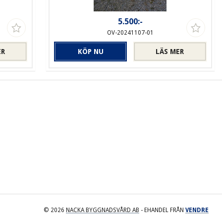
5.500:-
OV-20241107-01
ER
KÖP NU
LÄS MER
© 2026
NACKA BYGGNADSVÅRD AB
- EHANDEL FRÅN
VENDRE