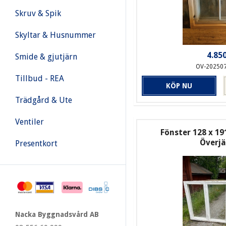
Skruv & Spik
Skyltar & Husnummer
4.850
Smide & gjutjärn
OV-20250
Tillbud - REA
KÖP NU
Trädgård & Ute
Ventiler
Fönster 128 x 19
Överj
Presentkort
Nacka Byggnadsvård AB