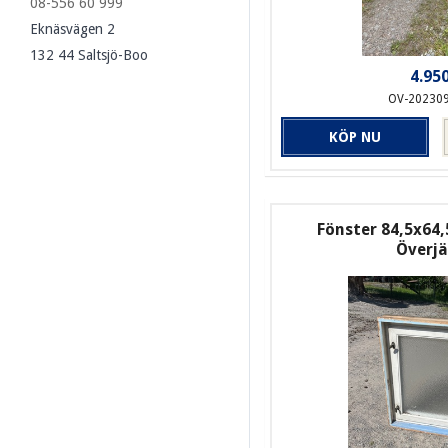
08-556 60 999
Eknäsvägen 2
132 44 Saltsjö-Boo
4.950
OV-20230
KÖP NU
Fönster 84,5x64,
Överj