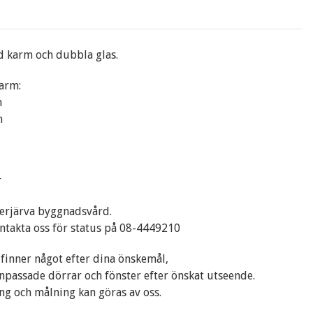
d karm och dubbla glas.
arm:
m
m
r
erjärva byggnadsvård.
ntakta oss för status på 08-4449210
finner något efter dina önskemål,
npassade dörrar och fönster efter önskat utseende.
ng och målning kan göras av oss.