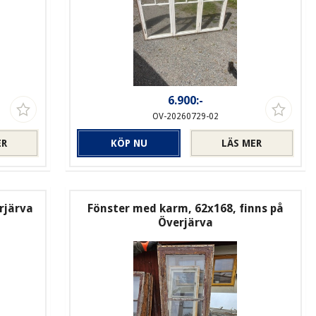
6.900:-
OV-20260729-02
ER
KÖP NU
LÄS MER
erjärva
Fönster med karm, 62x168, finns på
Överjärva