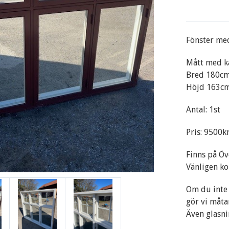
Fönster me
Mått med k
Bred 180c
Höjd 163c
Antal: 1st
Pris: 9500k
Finns på Öv
Vänligen ko
Om du inte 
gör vi måta
Även glasni