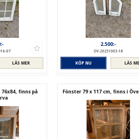
:-
2.500:-
016-07
OV-20251003-18
LÄS MER
KÖP NU
LÄS M
76x84, finns på
Fönster 79 x 117 cm, finns i Öv
ärva