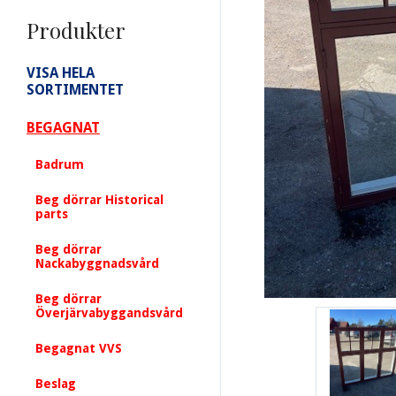
Produkter
VISA HELA
SORTIMENTET
BEGAGNAT
Badrum
Beg dörrar Historical
parts
Beg dörrar
Nackabyggnadsvård
Beg dörrar
Överjärvabyggandsvård
Begagnat VVS
Beslag