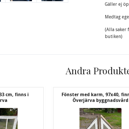
Gäller ej ö
Medtag ege
(Alla saker
butiken)
Andra Produkt
3 cm, finns i
Fönster med karm, 97x40, fin
ärva
Överjärva byggnadsvård