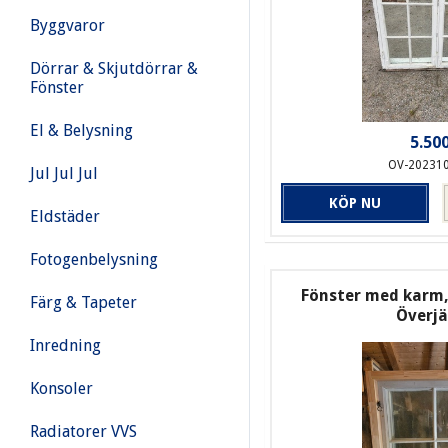
Byggvaror
Dörrar & Skjutdörrar &
Fönster
El & Belysning
5.500
OV-20231
Jul Jul Jul
KÖP NU
Eldstäder
Fotogenbelysning
Fönster med karm, 
Färg & Tapeter
Överj
Inredning
Konsoler
Radiatorer VVS