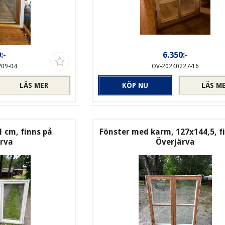
:-
6.350:-
709-04
OV-20240227-16
LÄS MER
KÖP NU
LÄS M
1 cm, finns på
Fönster med karm, 127x144,5, f
ärva
Överjärva