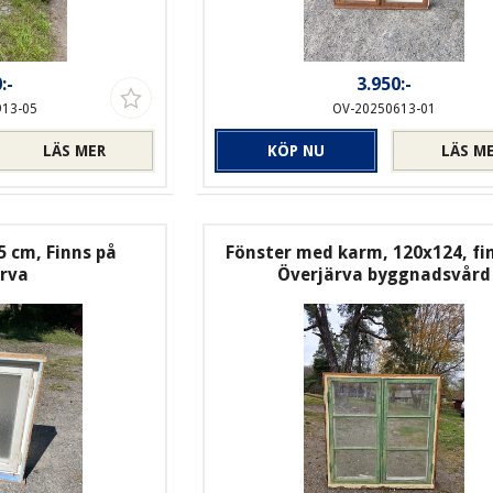
:-
3.950:-
913-05
OV-20250613-01
LÄS MER
KÖP NU
LÄS M
5 cm, Finns på
Fönster med karm, 120x124, fi
ärva
Överjärva byggnadsvård