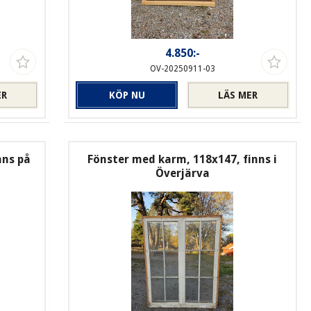
4.850:-
OV-20250911-03
ER
KÖP NU
LÄS MER
nns på
Fönster med karm, 118x147, finns i
Överjärva