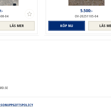
:-
5.500:-
608-04
OV-20251105-04
LÄS MER
KÖP NU
LÄS M
RD.SE
ERSONUPPGIFTSPOLICY