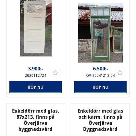
3.900:-
6.500:-
2020112724
OV-20241213-04
KÖP NU
KÖP NU
Enkeldörr med glas,
Enkeldörr med glas
87x213, finns på
och karm, finns på
Överjärva
Överjärva
byggnadsvård
Byggnadsvård