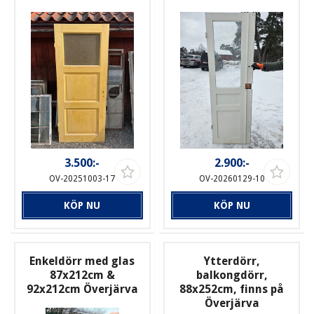
3.500:-
2.900:-
OV-20251003-17
OV-20260129-10
KÖP NU
KÖP NU
Enkeldörr med glas
Ytterdörr,
87x212cm &
balkongdörr,
92x212cm Överjärva
88x252cm, finns på
Överjärva