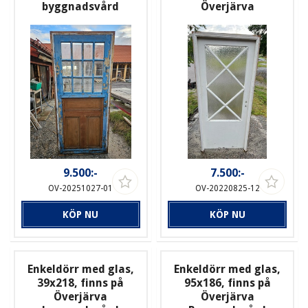
byggnadsvård
Överjärva
9.500:-
7.500:-
OV-20251027-01
OV-20220825-12
KÖP NU
KÖP NU
Enkeldörr med glas,
Enkeldörr med glas,
39x218, finns på
95x186, finns på
Överjärva
Överjärva