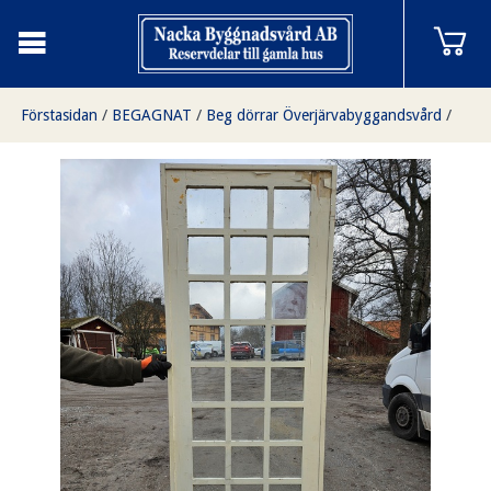
Förstasidan
/
BEGAGNAT
/
Beg dörrar Överjärvabyggandsvård
/
Enkeldörr med glas
/
Enkeldörr, fönster, 70x212, finns på Överjräva Byggnadsvård