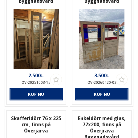
byggnadsvård
Byggnadsvård
2.500:-
3.500:-
OV-20251003-15
OV-20260420-02
KÖP NU
KÖP NU
Skafferidörr 76 x 225
Enkeldörr med glas,
cm, finns på
77x200, finns på
Överjärva
Överjräva
Byggnadsvård