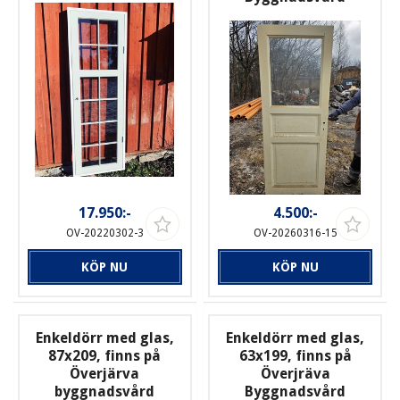
17.950:-
4.500:-
OV-20220302-3
OV-20260316-15
KÖP NU
KÖP NU
Enkeldörr med glas,
Enkeldörr med glas,
87x209, finns på
63x199, finns på
Överjärva
Överjräva
byggnadsvård
Byggnadsvård