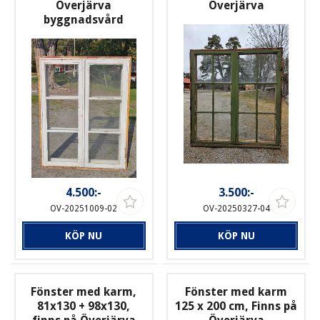
Överjärva
Överjärva
byggnadsvård
4.500:-
3.500:-
OV-20251009-02
OV-20250327-04
KÖP NU
KÖP NU
Fönster med karm,
Fönster med karm
81x130 + 98x130,
125 x 200 cm, Finns på