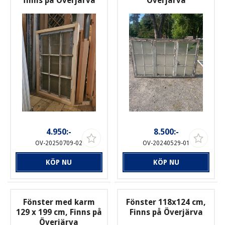
finns på Överjärva
Överjärva
4.950:-
8.500:-
OV-20250709-02
OV-20240529-01
KÖP NU
KÖP NU
Fönster med karm
Fönster 118x124 cm,
129 x 199 cm, Finns på
Finns på Överjärva
Överjärva