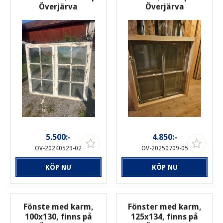
Överjärva
Överjärva
5.500:-
4.850:-
OV-20240529-02
OV-20250709-05
KÖP NU
KÖP NU
Fönste med karm,
Fönster med karm,
100x130, finns på
125x134, finns på