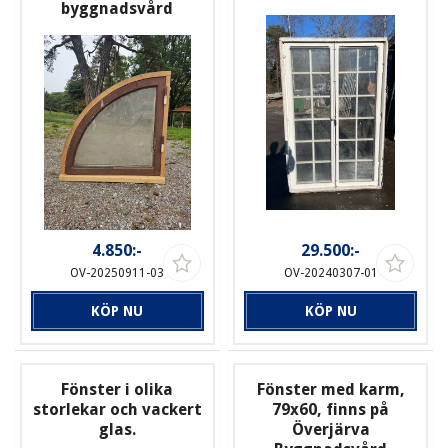
byggnadsvård
4.850:-
29.500:-
OV-20250911-03
OV-20240307-01
KÖP NU
KÖP NU
Fönster i olika
Fönster med karm,
storlekar och vackert
79x60, finns på
glas.
Överjärva