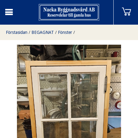
Förstasidan
/
BEGAGNAT
/
Fönster
/
Fönster med karm, 67x84, 59x84, finns på Överjärva