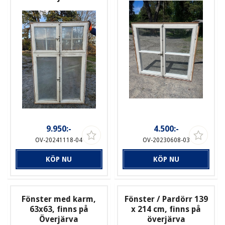
9.950:-
4.500:-
OV-20241118-04
OV-20230608-03
KÖP NU
KÖP NU
Fönster med karm,
Fönster / Pardörr 139
63x63, finns på
x 214 cm, finns på
Överjärva
överjärva