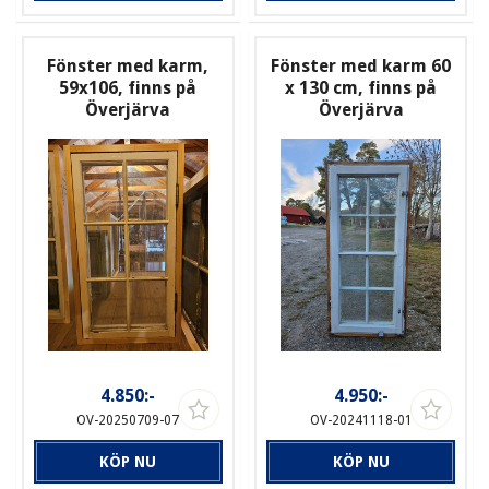
Fönster med karm,
Fönster med karm 60
59x106, finns på
x 130 cm, finns på
Överjärva
Överjärva
4.850:-
4.950:-
OV-20250709-07
OV-20241118-01
KÖP NU
KÖP NU