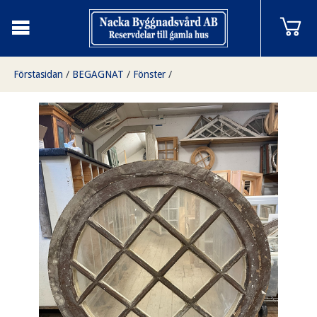
Förstasidan
/
BEGAGNAT
/
Fönster
/
Runt fönster, 88 diameter, finns på Överjärva Byggnadsvård