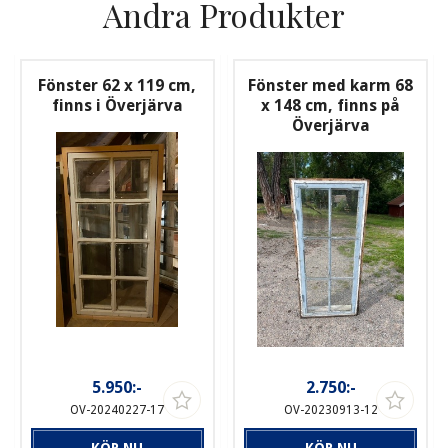
Andra Produkter
Fönster 62 x 119 cm,
Fönster med karm 68
finns i Överjärva
x 148 cm, finns på
Överjärva
5.950:-
2.750:-
OV-20240227-17
OV-20230913-12
KÖP NU
KÖP NU