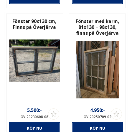
Fönster 90x130 cm,
Fönster med karm,
Finns på Överjärva
81x130 + 98x130,
finns på Överjärva
5.500:-
4.950:-
OV-20230608-08
OV-20250709-02
KÖP NU
KÖP NU