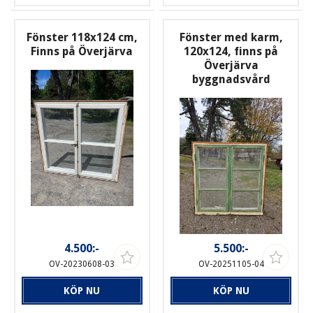
Fönster 118x124 cm,
Fönster med karm,
Finns på Överjärva
120x124, finns på
Överjärva
byggnadsvård
4.500:-
5.500:-
OV-20230608-03
OV-20251105-04
KÖP NU
KÖP NU