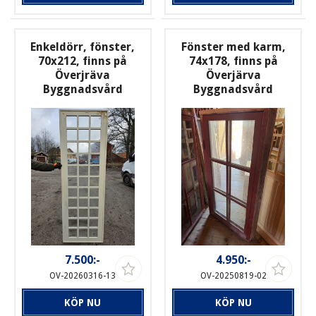
Enkeldörr, fönster,
Fönster med karm,
70x212, finns på
74x178, finns på
Överjräva
Överjärva
Byggnadsvård
Byggnadsvård
7.500:-
4.950:-
OV-20260316-13
OV-20250819-02
KÖP NU
KÖP NU