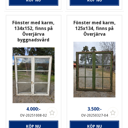
Fönster med karm,
Fönster med karm,
134x152, finns på
125x134, finns på
Överjärva
Överjärva
byggnadsvård
4.000:-
3.500:-
OV-20251008-02
OV-20250327-04
KÖP NU
KÖP NU