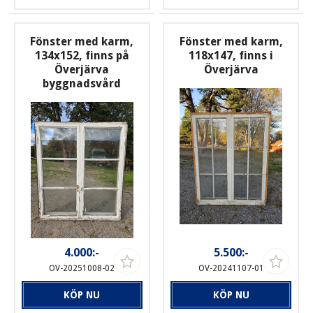
Fönster med karm,
Fönster med karm,
134x152, finns på
118x147, finns i
Överjärva
Överjärva
byggnadsvård
4.000:-
5.500:-
OV-20251008-02
OV-20241107-01
KÖP NU
KÖP NU