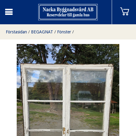
Förstasidan
/
BEGAGNAT
/
Fönster
/
Fönster med karm, 134x152, finns på Överjärva byggnadsvård