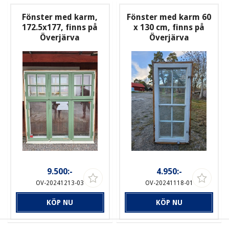
Fönster med karm,
Fönster med karm 60
172.5x177, finns på
x 130 cm, finns på
Överjärva
Överjärva
9.500:-
4.950:-
OV-20241213-03
OV-20241118-01
KÖP NU
KÖP NU