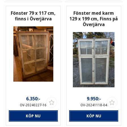
Fönster 79 x 117 cm,
Fönster med karm
finns i Överjärva
129 x 199 cm, Finns på
Överjärva
6.350:-
9.950:-
OV-20240227-16
OV-20241118-04
KÖP NU
KÖP NU