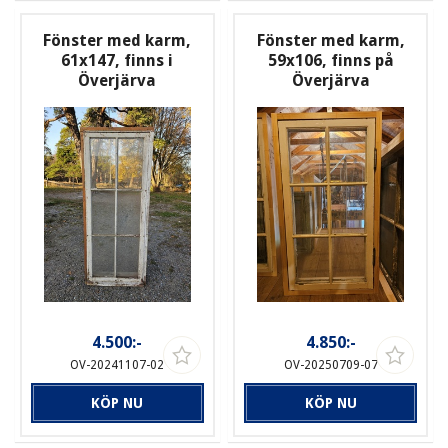
Fönster med karm,
Fönster med karm,
61x147, finns i
59x106, finns på
Överjärva
Överjärva
4.500:-
4.850:-
OV-20241107-02
OV-20250709-07
KÖP NU
KÖP NU