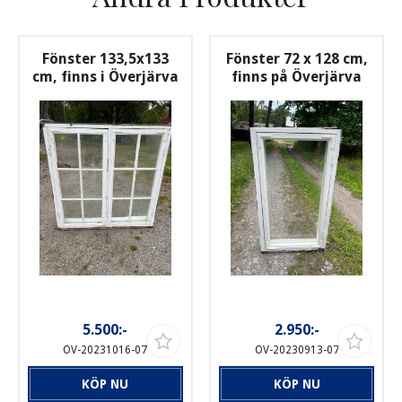
Fönster 133,5x133
Fönster 72 x 128 cm,
cm, finns i Överjärva
finns på Överjärva
5.500:-
2.950:-
OV-20231016-07
OV-20230913-07
KÖP NU
KÖP NU