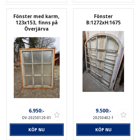
Fönster med karm,
Fönster
123x153, finns på
B:1272xH:1675
Överjärva
6.950:-
9.500:-
OV-20250120-01
20250402-1
KÖP NU
KÖP NU