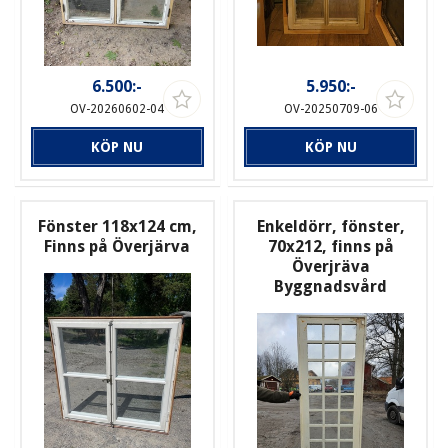
6.500:-
5.950:-
OV-20260602-04
OV-20250709-06
KÖP NU
KÖP NU
Fönster 118x124 cm,
Enkeldörr, fönster,
Finns på Överjärva
70x212, finns på
Överjräva
Byggnadsvård