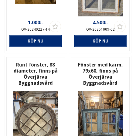
1.000:-
4.500:-
OV-20240227-14
OV-20251009-02
KÖP NU
KÖP NU
Runt fönster, 88
Fönster med karm,
diameter, finns på
79x60, finns på
Överjärva
Överjärva
Byggnadsvård
Byggnadsvård