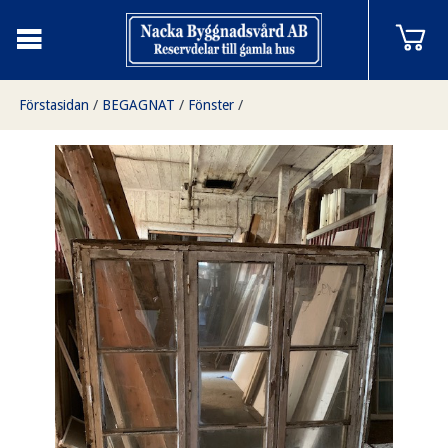
Förstasidan
/
BEGAGNAT
/
Fönster
/
Fönster med karm, 159cmX155cm finns i Överjärva