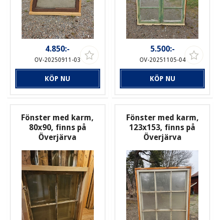
4.850:-
5.500:-
OV-20250911-03
OV-20251105-04
KÖP NU
KÖP NU
Fönster med karm,
Fönster med karm,
80x90, finns på
123x153, finns på
Överjärva
Överjärva