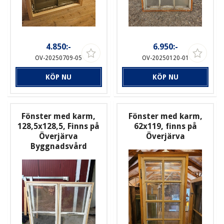
4.850:-
6.950:-
OV-20250709-05
OV-20250120-01
KÖP NU
KÖP NU
Fönster med karm,
Fönster med karm,
128,5x128,5, Finns på
62x119, finns på
Överjärva
Överjärva
Byggnadsvård