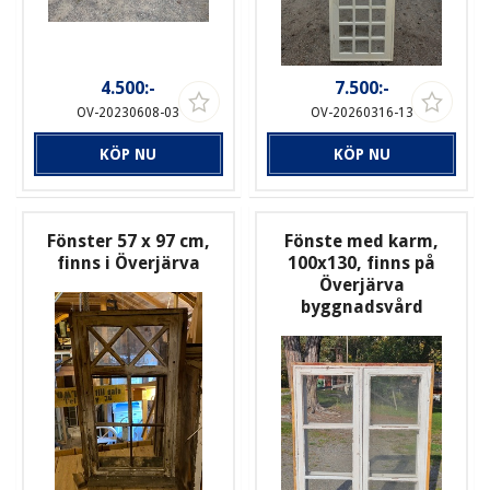
4.500:-
7.500:-
OV-20230608-03
OV-20260316-13
KÖP NU
KÖP NU
Fönster 57 x 97 cm,
Fönste med karm,
finns i Överjärva
100x130, finns på
Överjärva
byggnadsvård