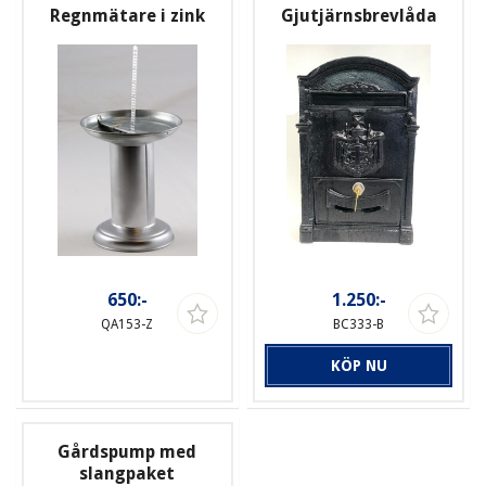
Regnmätare i zink
Gjutjärnsbrevlåda
650:-
1.250:-
QA153-Z
BC333-B
KÖP NU
Gårdspump med
slangpaket