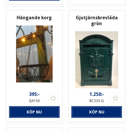
Hängande korg
Gjutjärnsbrevlåda
grön
395:-
1.250:-
QA150
BC333-G
KÖP NU
KÖP NU