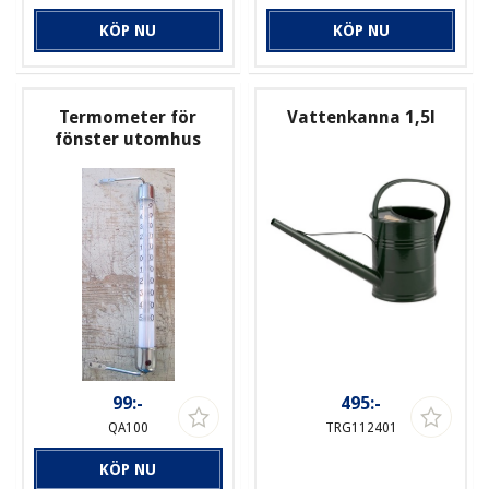
KÖP NU
KÖP NU
Termometer för
Vattenkanna 1,5l
fönster utomhus
99:-
495:-
QA100
TRG112401
KÖP NU