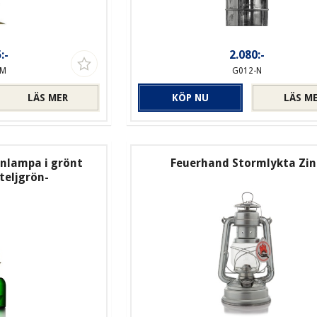
:-
2.080:-
-M
G012-N
LÄS MER
KÖP NU
LÄS M
nlampa i grönt
Feuerhand Stormlykta Zin
teljgrön-