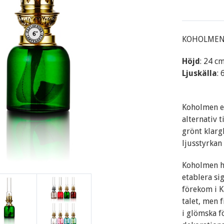
KOHOLMEN F
Höjd
: 24 c
Ljuskälla
:
Koholmen en
alternativ t
grönt klarg
ljusstyrkan 
Koholmen h
etablera si
förekom i K
talet, men 
i glömska f