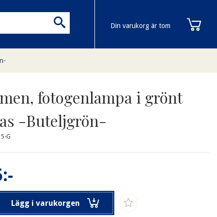
Din varukorg är tom
n-
men, fotogenlampa i grönt
las -Buteljgrön-
15-G
:-
Lägg i varukorgen