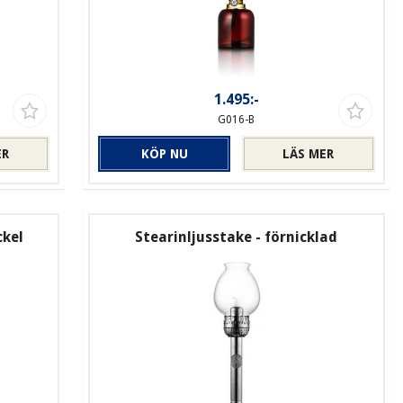
1.495:-
G016-B
ER
KÖP NU
LÄS MER
ckel
Stearinljusstake - förnicklad