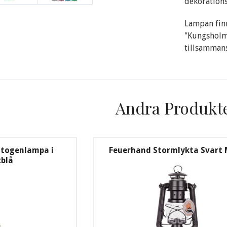
dekoration
Lampan finn
"Kungsholme
tillsammans
Andra Produkt
otogenlampa i
Feuerhand Stormlykta Svart
tblå