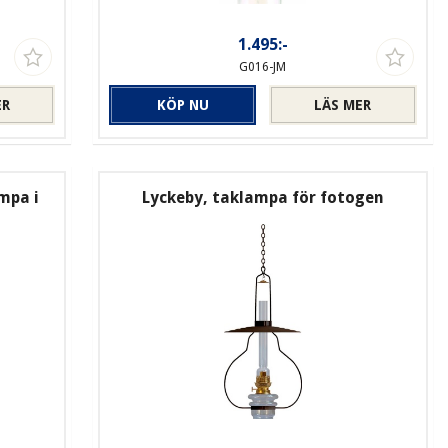
1.495:-
G016-JM
ER
KÖP NU
LÄS MER
mpa i
Lyckeby, taklampa för fotogen