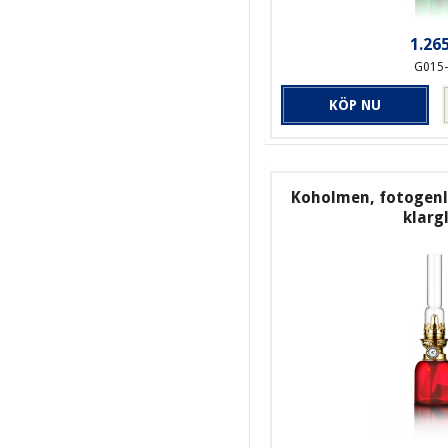
1.265
G015
KÖP NU
Koholmen, fotogenl
klarg