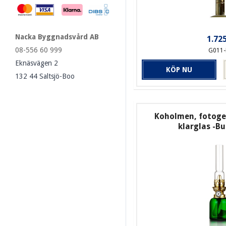
Nacka Byggnadsvård AB
1.725
08-556 60 999
G011
Eknäsvägen 2
KÖP NU
132 44 Saltsjö-Boo
Koholmen, fotoge
klarglas -Bu