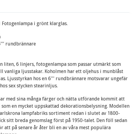
otogenlampa i grönt klarglas.
m
 6''' rundbrännare
 liten, 6 linjers, fotogenlampa som passar utmärkt som
ill vanliga ljusstakar. Koholmen har ett oljehus i munblåst
las. Ljusstyrkan hos en 6''' rundbrännare motsvarar ungefär
hos sex stycken stearinljus.
ar med sina många färger och nätta utförande kommit att
g som en mycket uppskattad dekorationsbelysning. Modellen
arlskrona lampfabriks sortiment redan i slutet av 1800-
fick sitt breda genomslag först på 1950-talet. Den föll sedan
ör att på senare år åter bli en av våra mest populära