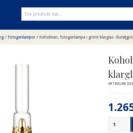
ng
/
Fotogenlampor
/
Koholmen, fotogenlampa i grönt klarglas -Buteljgrö
Kohol
klarg
ARTIKELNR G0
1.265