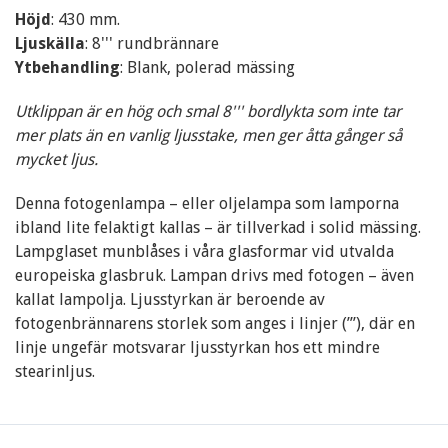
Höjd
: 430 mm.
Ljuskälla
: 8''' rundbrännare
Ytbehandling
: Blank, polerad mässing
Utklippan är en hög och smal 8''' bordlykta som inte tar
mer plats än en vanlig ljusstake, men ger åtta gånger så
mycket ljus.
Denna fotogenlampa – eller oljelampa som lamporna
ibland lite felaktigt kallas – är tillverkad i solid mässing.
Lampglaset munblåses i våra glasformar vid utvalda
europeiska glasbruk. Lampan drivs med fotogen – även
kallat lampolja. Ljusstyrkan är beroende av
fotogenbrännarens storlek som anges i linjer (’’’), där en
linje ungefär motsvarar ljusstyrkan hos ett mindre
stearinljus.