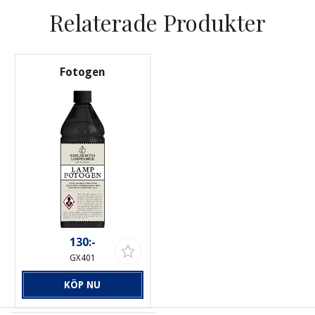
Relaterade Produkter
Fotogen
130:-
GX401
KÖP NU