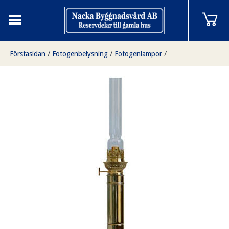
Förstasidan
/
Fotogenbelysning
/
Fotogenlampor
/
Utklippan, fotogenlampa i mässing