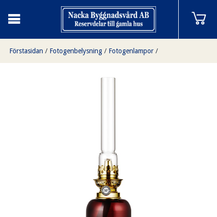
Förstasidan
/
Fotogenbelysning
/
Fotogenlampor
/
Skeppsholmen, fotogenlampa i brunt klarglas -Buteljbrun-