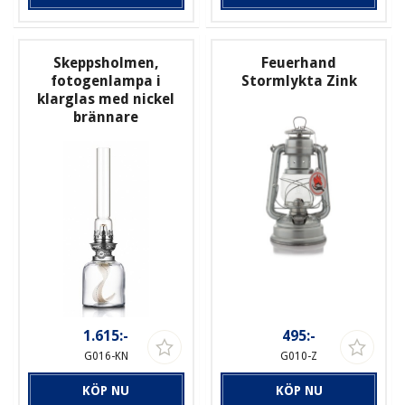
Skeppsholmen,
Feuerhand
fotogenlampa i
Stormlykta Zink
klarglas med nickel
brännare
1.615:-
495:-
G016-KN
G010-Z
KÖP NU
KÖP NU