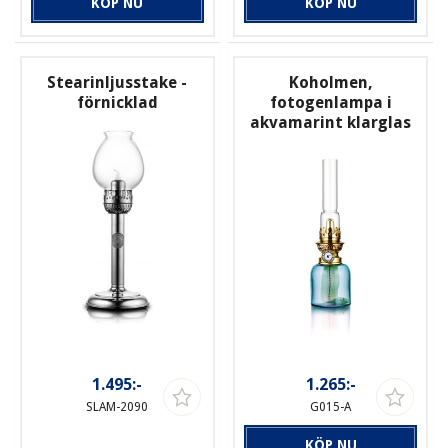
KÖP NU
KÖP NU
Stearinljusstake -
Koholmen,
förnicklad
fotogenlampa i
akvamarint klarglas
1.495:-
1.265:-
SLAM-2090
G015-A
KÖP NU