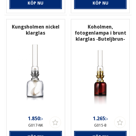
KÖP NU
KÖP NU
Kungsholmen nickel
Koholmen,
klarglas
fotogenlampa i brunt
klarglas -Buteljbrun-
1.850:-
1.265:-
G017-NK
G015-B