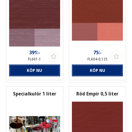
391:-
75:-
FL601-1
FL604-0,125
KÖP NU
KÖP NU
Specialkulör 1 liter
Röd Empir 0,5 liter