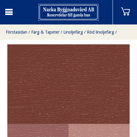
Förstasidan
/
Färg & Tapeter
/
Linoljefärg
/
Röd linoljefärg
/
Järnmönja 3 liter