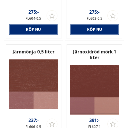
275:-
275:-
FL604-0,5
FL602-0,5
KÖP NU
KÖP NU
Järnmönja 0,5 liter
Järnoxidröd mörk 1
liter
237:-
391:-
FL606-0,5
FL607-1