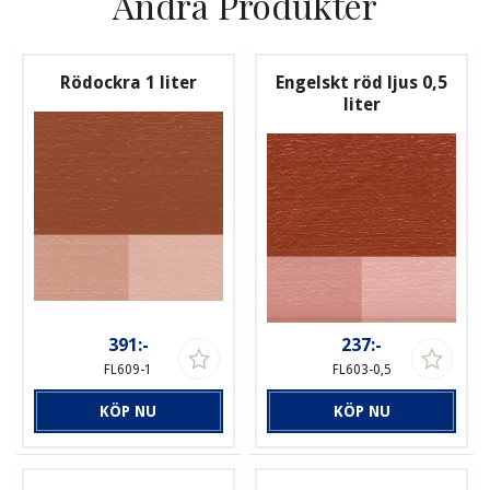
Andra Produkter
Rödockra 1 liter
Engelskt röd ljus 0,5
liter
391:-
237:-
FL609-1
FL603-0,5
KÖP NU
KÖP NU