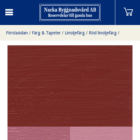
Förstasidan
/
Färg & Tapeter
/
Linoljefärg
/
Röd linoljefärg
/
Röd Empir 1 liter