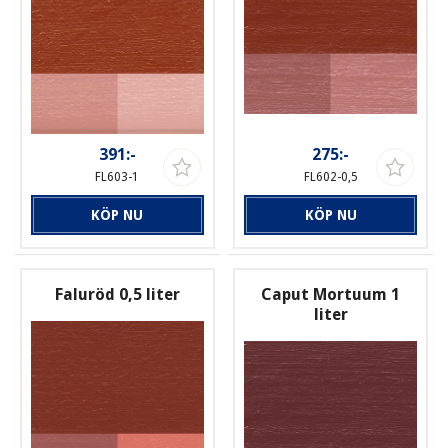
391:-
275:-
FL603-1
FL602-0,5
KÖP NU
KÖP NU
Faluröd 0,5 liter
Caput Mortuum 1
liter