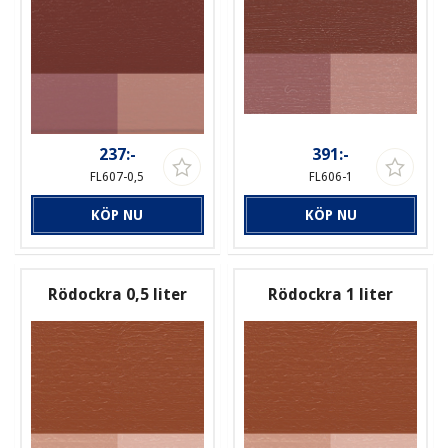
237:-
391:-
FL607-0,5
FL606-1
KÖP NU
KÖP NU
Rödockra 0,5 liter
Rödockra 1 liter