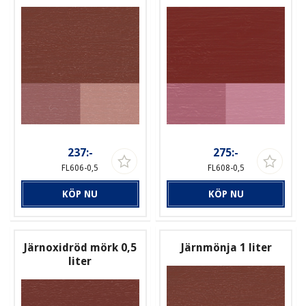
237:-
275:-
FL606-0,5
FL608-0,5
KÖP NU
KÖP NU
Järnoxidröd mörk 0,5
Järnmönja 1 liter
liter