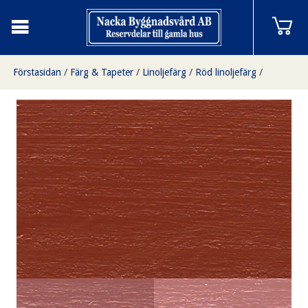
Förstasidan
/
Färg & Tapeter
/
Linoljefärg
/
Röd linoljefärg
/
Engelskt röd 1 liter