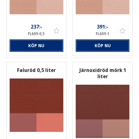
237:-
391:-
FL609-0,5
FL609-1
KÖP NU
KÖP NU
Faluröd 0,5 liter
Järnoxidröd mörk 1
liter